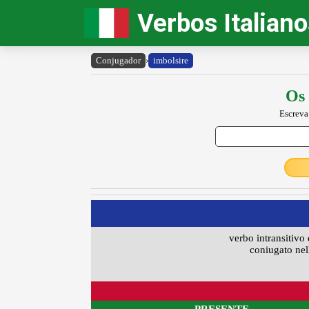
Verbos Italian
Conjugador
›
imbolsire
Os 
Escreva
verbo intransitivo 
coniugato nell