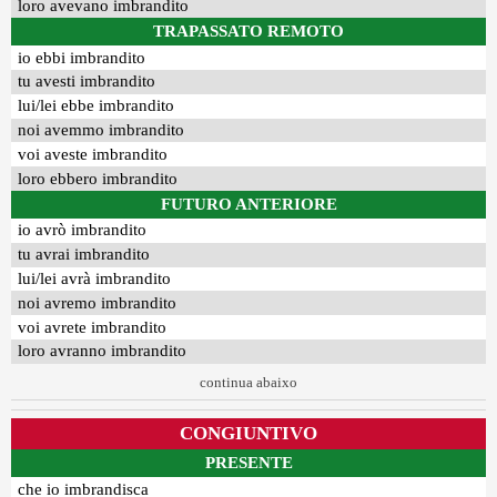
loro avevano imbrandito
TRAPASSATO REMOTO
io ebbi imbrandito
tu avesti imbrandito
lui/lei ebbe imbrandito
noi avemmo imbrandito
voi aveste imbrandito
loro ebbero imbrandito
FUTURO ANTERIORE
io avrò imbrandito
tu avrai imbrandito
lui/lei avrà imbrandito
noi avremo imbrandito
voi avrete imbrandito
loro avranno imbrandito
continua abaixo
CONGIUNTIVO
PRESENTE
che io imbrandisca