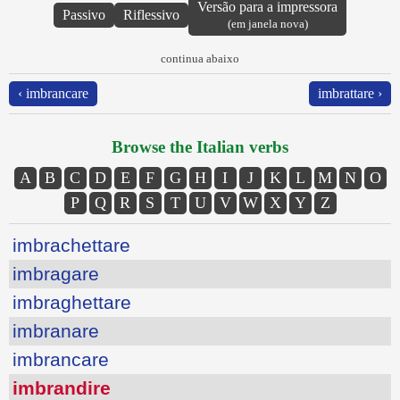
Versão para a impressora
Passivo
Riflessivo
(em janela nova)
continua abaixo
‹ imbrancare
imbrattare ›
Browse the Italian verbs
A
B
C
D
E
F
G
H
I
J
K
L
M
N
O
P
Q
R
S
T
U
V
W
X
Y
Z
imbrachettare
imbragare
imbraghettare
imbranare
imbrancare
imbrandire