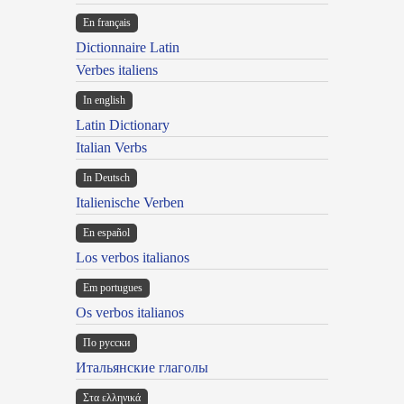
En français
Dictionnaire Latin
Verbes italiens
In english
Latin Dictionary
Italian Verbs
In Deutsch
Italienische Verben
En español
Los verbos italianos
Em portugues
Os verbos italianos
По русски
Итальянские глаголы
Στα ελληνικά