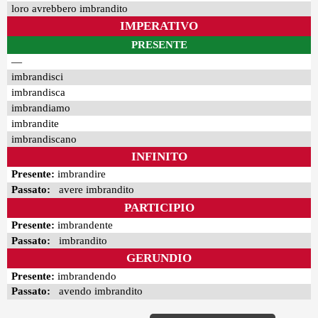
loro avrebbero imbrandito
IMPERATIVO
PRESENTE
—
imbrandisci
imbrandisca
imbrandiamo
imbrandite
imbrandiscano
INFINITO
Presente:
imbrandire
Passato:
avere imbrandito
PARTICIPIO
Presente:
imbrandente
Passato:
imbrandito
GERUNDIO
Presente:
imbrandendo
Passato:
avendo imbrandito