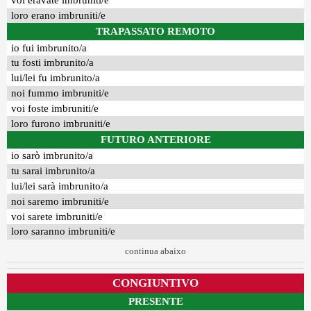
voi eravate imbruniti/e
loro erano imbruniti/e
TRAPASSATO REMOTO
io fui imbrunito/a
tu fosti imbrunito/a
lui/lei fu imbrunito/a
noi fummo imbruniti/e
voi foste imbruniti/e
loro furono imbruniti/e
FUTURO ANTERIORE
io sarò imbrunito/a
tu sarai imbrunito/a
lui/lei sarà imbrunito/a
noi saremo imbruniti/e
voi sarete imbruniti/e
loro saranno imbruniti/e
continua abaixo
CONGIUNTIVO
PRESENTE