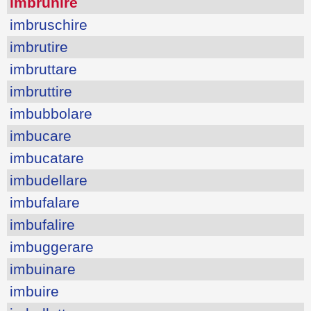
imbrunire
imbruschire
imbrutire
imbruttare
imbruttire
imbubbolare
imbucare
imbucatare
imbudellare
imbufalare
imbufalire
imbuggerare
imbuinare
imbuire