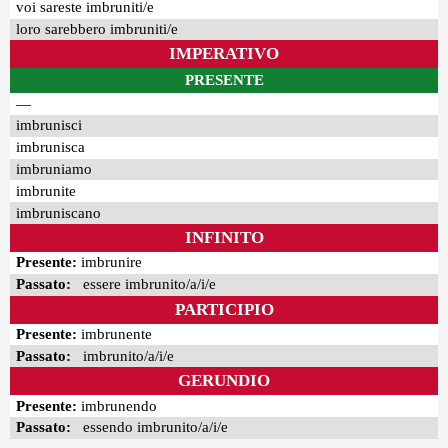
voi sareste imbruniti/e
loro sarebbero imbruniti/e
IMPERATIVO
PRESENTE
—
imbrunisci
imbrunisca
imbruniamo
imbrunite
imbruniscano
INFINITO
Presente:
imbrunire
Passato:
essere imbrunito/a/i/e
PARTICIPIO
Presente:
imbrunente
Passato:
imbrunito/a/i/e
GERUNDIO
Presente:
imbrunendo
Passato:
essendo imbrunito/a/i/e