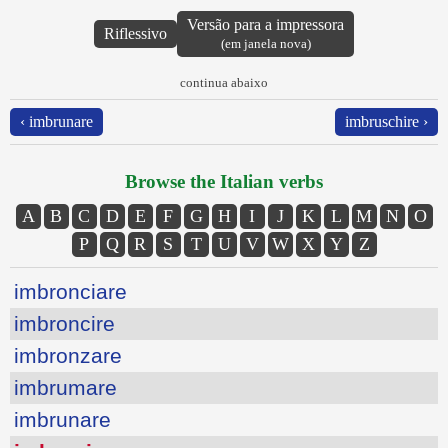
Versão para a impressora
Riflessivo
(em janela nova)
continua abaixo
‹ imbrunare
imbruschire ›
Browse the Italian verbs
A
B
C
D
E
F
G
H
I
J
K
L
M
N
O
P
Q
R
S
T
U
V
W
X
Y
Z
imbronciare
imbroncire
imbronzare
imbrumare
imbrunare