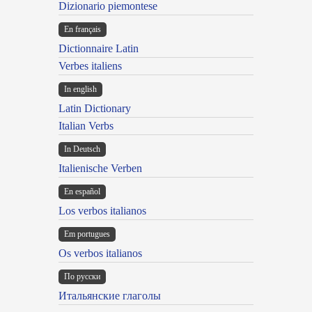
Dizionario piemontese
En français
Dictionnaire Latin
Verbes italiens
In english
Latin Dictionary
Italian Verbs
In Deutsch
Italienische Verben
En español
Los verbos italianos
Em portugues
Os verbos italianos
По русски
Итальянские глаголы