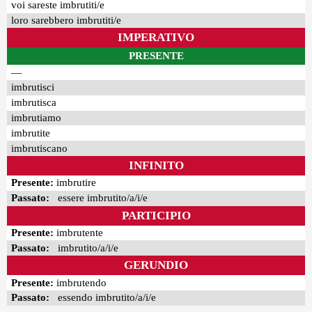
voi sareste imbrutiti/e
loro sarebbero imbrutiti/e
IMPERATIVO
PRESENTE
—
imbrutisci
imbrutisca
imbrutiamo
imbrutite
imbrutiscano
INFINITO
Presente:
imbrutire
Passato:
essere imbrutito/a/i/e
PARTICIPIO
Presente:
imbrutente
Passato:
imbrutito/a/i/e
GERUNDIO
Presente:
imbrutendo
Passato:
essendo imbrutito/a/i/e