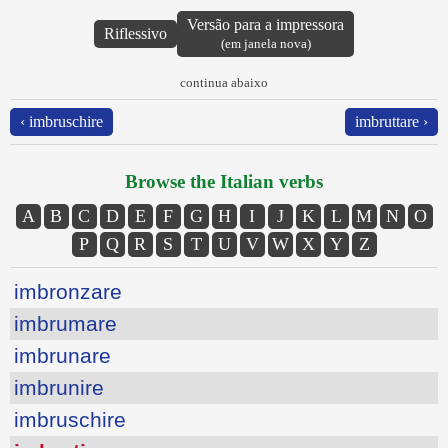
Versão para a impressora
Riflessivo
(em janela nova)
continua abaixo
‹ imbruschire
imbruttare ›
Browse the Italian verbs
A
B
C
D
E
F
G
H
I
J
K
L
M
N
O
P
Q
R
S
T
U
V
W
X
Y
Z
imbronzare
imbrumare
imbrunare
imbrunire
imbruschire