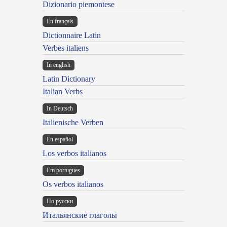
Dizionario piemontese
En français
Dictionnaire Latin
Verbes italiens
In english
Latin Dictionary
Italian Verbs
In Deutsch
Italienische Verben
En español
Los verbos italianos
Em portugues
Os verbos italianos
По русски
Итальянские глаголы