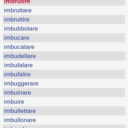
imbrutire
imbruttare
imbruttire
imbubbolare
imbucare
imbucatare
imbudellare
imbufalare
imbufalire
imbuggerare
imbuinare
imbuire
imbullettare
imbullonare