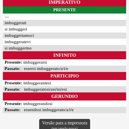
IMPERATIVO
PRESENTE
—
imbuggerati
si imbuggeri
imbuggeriamoci
imbuggeratevi
si imbuggerino
INFINITO
Presente:
imbuggerarsi
Passato:
essersi imbuggerato/a/i/e
PARTICIPIO
Presente:
imbuggerantesi
Passato:
imbuggeratosi/asi/isi/esi
GERUNDIO
Presente:
imbuggerandosi
Passato:
essendosi imbuggerato/a/i/e
Versão para a impressora
(em janela nova)