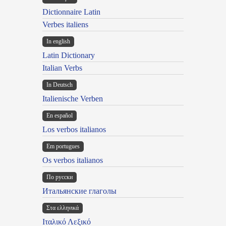
Dictionnaire Latin
Verbes italiens
In english
Latin Dictionary
Italian Verbs
In Deutsch
Italienische Verben
En español
Los verbos italianos
Em portugues
Os verbos italianos
По русски
Итальянские глаголы
Στα ελληνικά
Ιταλικό Λεξικό