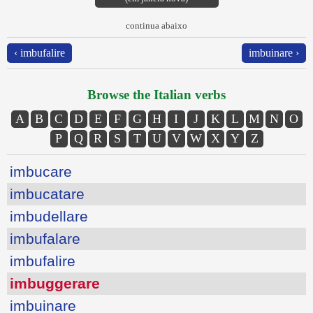
continua abaixo
‹ imbufalire
imbuinare ›
Browse the Italian verbs
A
B
C
D
E
F
G
H
I
J
K
L
M
N
O
P
Q
R
S
T
U
V
W
X
Y
Z
imbucare
imbucatare
imbudellare
imbufalare
imbufalire
imbuggerare
imbuinare