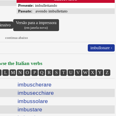
Presente:
imbullettando
Passato:
avendo imbullettato
Versão para a impressora
lessivo
(em janela nova)
continua abaixo
imbullonare ›
se the Italian verbs
L
M
N
O
P
Q
R
S
T
U
V
W
X
Y
Z
imbuscherare
imbusecchiare
imbussolare
imbustare