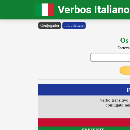
Verbos Italian
Conjugador
›
imbullettare
Os 
Escreva
verbo transitivo 
coniugato nel