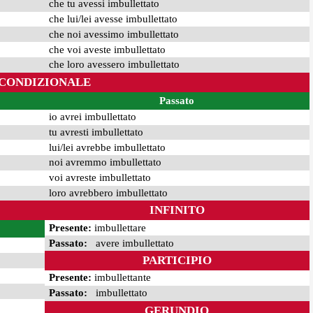
che tu avessi imbullettato
che lui/lei avesse imbullettato
che noi avessimo imbullettato
che voi aveste imbullettato
che loro avessero imbullettato
CONDIZIONALE
Passato
io avrei imbullettato
tu avresti imbullettato
lui/lei avrebbe imbullettato
noi avremmo imbullettato
voi avreste imbullettato
loro avrebbero imbullettato
INFINITO
Presente:
imbullettare
Passato:
avere imbullettato
PARTICIPIO
Presente:
imbullettante
Passato:
imbullettato
GERUNDIO