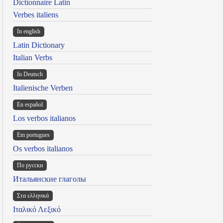
Dictionnaire Latin
Verbes italiens
In english
Latin Dictionary
Italian Verbs
In Deutsch
Italienische Verben
En español
Los verbos italianos
Em portugues
Os verbos italianos
По русски
Итальянские глаголы
Στα ελληνικά
Ιταλικό Λεξικό