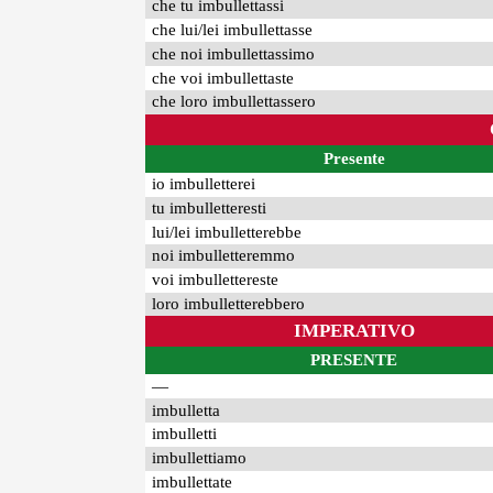
che tu imbullettassi
che lui/lei imbullettasse
che noi imbullettassimo
che voi imbullettaste
che loro imbullettassero
Presente
io imbulletterei
tu imbulletteresti
lui/lei imbulletterebbe
noi imbulletteremmo
voi imbullettereste
loro imbulletterebbero
IMPERATIVO
PRESENTE
—
imbulletta
imbulletti
imbullettiamo
imbullettate