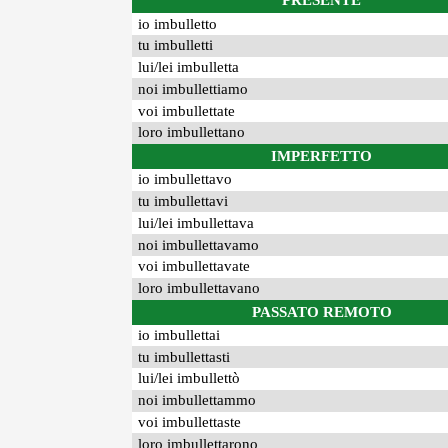
PRESENTE
io imbulletto
tu imbulletti
lui/lei imbulletta
noi imbullettiamo
voi imbullettate
loro imbullettano
IMPERFETTO
io imbullettavo
tu imbullettavi
lui/lei imbullettava
noi imbullettavamo
voi imbullettavate
loro imbullettavano
PASSATO REMOTO
io imbullettai
tu imbullettasti
lui/lei imbullettò
noi imbullettammo
voi imbullettaste
loro imbullettarono