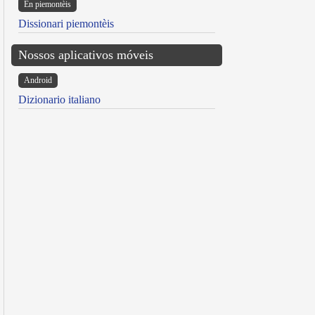
Ën piemontèis
Dissionari piemontèis
Nossos aplicativos móveis
Android
Dizionario italiano