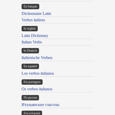
En français
Dictionnaire Latin
Verbes italiens
In english
Latin Dictionary
Italian Verbs
In Deutsch
Italienische Verben
En español
Los verbos italianos
Em portugues
Os verbos italianos
По русски
Итальянские глаголы
Στα ελληνικά