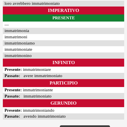
loro avrebbero immatrimoniato
IMPERATIVO
PRESENTE
—
immatrimonia
immatrimoni
immatrimoniamo
immatrimoniate
immatrimonino
INFINITO
Presente:
immatrimoniare
Passato:
avere immatrimoniato
PARTICIPIO
Presente:
immatrimoniante
Passato:
immatrimoniato
GERUNDIO
Presente:
immatrimoniando
Passato:
avendo immatrimoniato