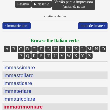
Versão para a impressora
Passivo
Riflessivo
(em janela nova)
continua abaixo
‹ immatricolare
immedesimare ›
Browse the Italian verbs
A
B
C
D
E
F
G
H
I
J
K
L
M
N
O
P
Q
R
S
T
U
V
W
X
Y
Z
immassimare
immastellare
immasticare
immateriare
immatricolare
immatrimoniare