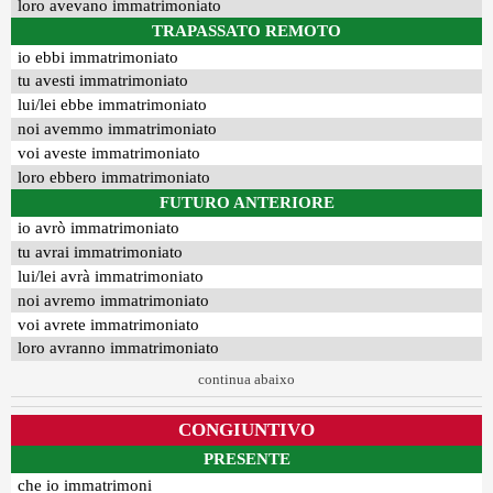
loro avevano immatrimoniato
TRAPASSATO REMOTO
io ebbi immatrimoniato
tu avesti immatrimoniato
lui/lei ebbe immatrimoniato
noi avemmo immatrimoniato
voi aveste immatrimoniato
loro ebbero immatrimoniato
FUTURO ANTERIORE
io avrò immatrimoniato
tu avrai immatrimoniato
lui/lei avrà immatrimoniato
noi avremo immatrimoniato
voi avrete immatrimoniato
loro avranno immatrimoniato
continua abaixo
CONGIUNTIVO
PRESENTE
che io immatrimoni