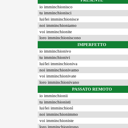
PRESENTE
io imminchionisco
tu imminchionisci
lui/lei imminchionisce
noi imminchioniamo
voi imminchionite
loro imminchioniscono
IMPERFETTO
io imminchionivo
tu imminchionivi
lui/lei imminchioniva
noi imminchionivamo
voi imminchionivate
loro imminchionivano
PASSATO REMOTO
io imminchionii
tu imminchionisti
lui/lei imminchionì
noi imminchionimmo
voi imminchioniste
loro imminchionirono