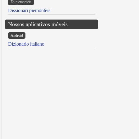
Ën piemontèis
Dissionari piemontèis
Nossos aplicativos móveis
Android
Dizionario italiano