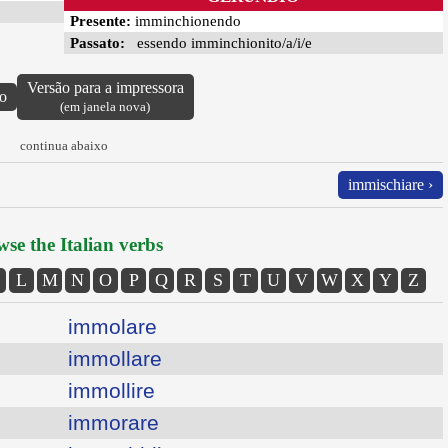
Presente:
imminchionendo
Passato:
essendo imminchionito/a/i/e
Versão para a impressora
vo
(em janela nova)
continua abaixo
immischiare ›
se the Italian verbs
L
M
N
O
P
Q
R
S
T
U
V
W
X
Y
Z
immolare
immollare
immollire
immorare