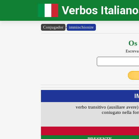
Verbos Italian
Conjugador
›
imminchionire
Os 
Escreva
I
verbo transitivo (ausiliare avere)
coniugato nella for