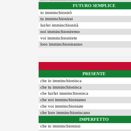
FUTURO SEMPLICE
io imminchionirò
tu imminchionirai
lui/lei imminchionirà
noi imminchioniremo
voi imminchionirete
loro imminchioniranno
PRESENTE
che io imminchionisca
che tu imminchionisca
che lui/lei imminchionisca
che noi imminchioniamo
che voi imminchioniate
che loro imminchioniscano
IMPERFETTO
che io imminchionissi