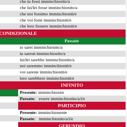
che tu fossi imminchionito/a
che lui/lei fosse imminchionito/a
che noi fossimo imminchioniti/e
che voi foste imminchioniti/e
che loro fossero imminchioniti/e
CONDIZIONALE
Passato
io sarei imminchionito/a
tu saresti imminchionito/a
lui/lei sarebbe imminchionito/a
noi saremmo imminchioniti/e
voi sareste imminchioniti/e
loro sarebbero imminchioniti/e
INFINITO
Presente:
imminchionire
Passato:
essere imminchionito/a/i/e
PARTICIPIO
Presente:
imminchionente
Passato:
imminchionito/a/i/e
GERUNDIO