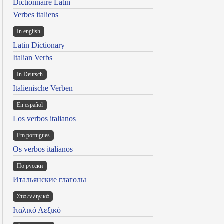
Dictionnaire Latin
Verbes italiens
In english
Latin Dictionary
Italian Verbs
In Deutsch
Italienische Verben
En español
Los verbos italianos
Em portugues
Os verbos italianos
По русски
Итальянские глаголы
Στα ελληνικά
Ιταλικό Λεξικό