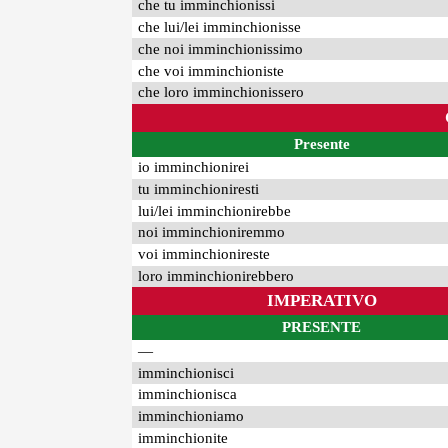
che tu imminchionissi
che lui/lei imminchionisse
che noi imminchionissimo
che voi imminchioniste
che loro imminchionissero
Presente
io imminchionirei
tu imminchioniresti
lui/lei imminchionirebbe
noi imminchioniremmo
voi imminchionireste
loro imminchionirebbero
IMPERATIVO
PRESENTE
—
imminchionisci
imminchionisca
imminchioniamo
imminchionite