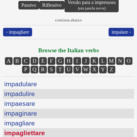
Versão para a impressora
Passivo
Riflessivo
(em janela nova)
continua abaixo
‹ impagliare
impalare ›
Browse the Italian verbs
A
B
C
D
E
F
G
H
I
J
K
L
M
N
O
P
Q
R
S
T
U
V
W
X
Y
Z
impadulare
impadulire
impaesare
impaginare
impagliare
impagliettare