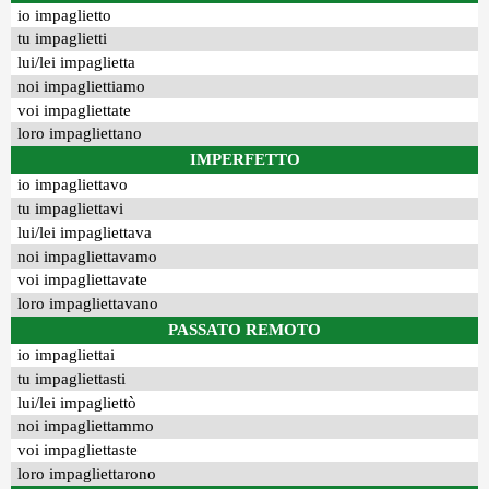
io impaglietto
tu impaglietti
lui/lei impaglietta
noi impagliettiamo
voi impagliettate
loro impagliettano
IMPERFETTO
io impagliettavo
tu impagliettavi
lui/lei impagliettava
noi impagliettavamo
voi impagliettavate
loro impagliettavano
PASSATO REMOTO
io impagliettai
tu impagliettasti
lui/lei impagliettò
noi impagliettammo
voi impagliettaste
loro impagliettarono