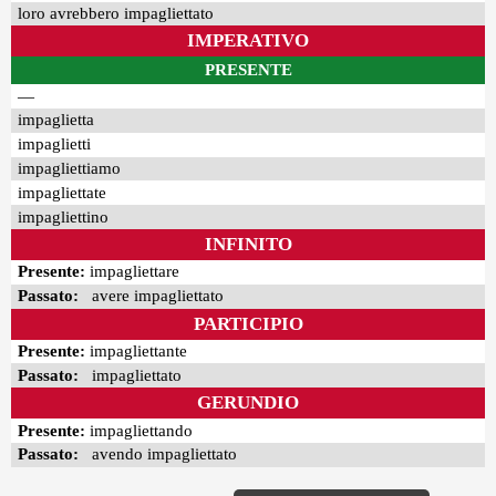
loro avrebbero impagliettato
IMPERATIVO
PRESENTE
—
impaglietta
impaglietti
impagliettiamo
impagliettate
impagliettino
INFINITO
Presente:
impagliettare
Passato:
avere impagliettato
PARTICIPIO
Presente:
impagliettante
Passato:
impagliettato
GERUNDIO
Presente:
impagliettando
Passato:
avendo impagliettato