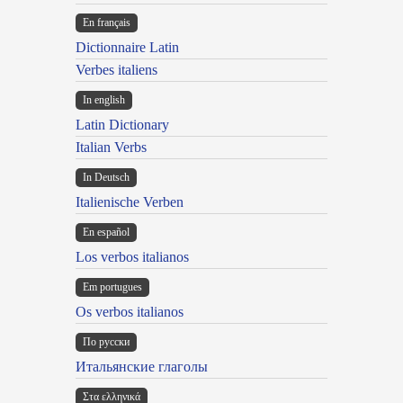
En français
Dictionnaire Latin
Verbes italiens
In english
Latin Dictionary
Italian Verbs
In Deutsch
Italienische Verben
En español
Los verbos italianos
Em portugues
Os verbos italianos
По русски
Итальянские глаголы
Στα ελληνικά