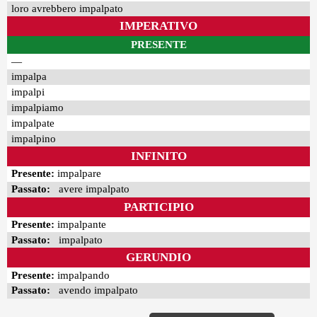
loro avrebbero impalpato
IMPERATIVO
PRESENTE
—
impalpa
impalpi
impalpiamo
impalpate
impalpino
INFINITO
Presente:
impalpare
Passato:
avere impalpato
PARTICIPIO
Presente:
impalpante
Passato:
impalpato
GERUNDIO
Presente:
impalpando
Passato:
avendo impalpato