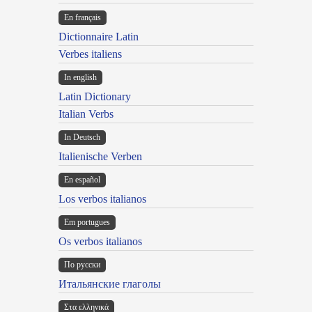
En français
Dictionnaire Latin
Verbes italiens
In english
Latin Dictionary
Italian Verbs
In Deutsch
Italienische Verben
En español
Los verbos italianos
Em portugues
Os verbos italianos
По русски
Итальянские глаголы
Στα ελληνικά