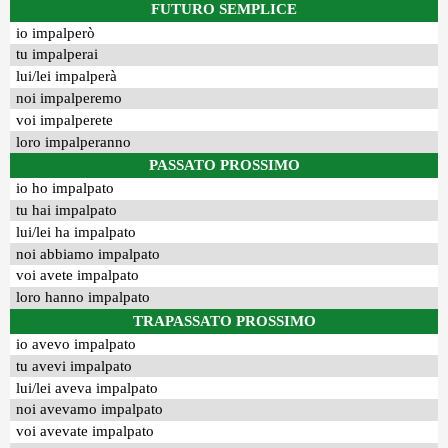
FUTURO SEMPLICE
io impalperò
tu impalperai
lui/lei impalperà
noi impalperemo
voi impalperete
loro impalperanno
PASSATO PROSSIMO
io ho impalpato
tu hai impalpato
lui/lei ha impalpato
noi abbiamo impalpato
voi avete impalpato
loro hanno impalpato
TRAPASSATO PROSSIMO
io avevo impalpato
tu avevi impalpato
lui/lei aveva impalpato
noi avevamo impalpato
voi avevate impalpato