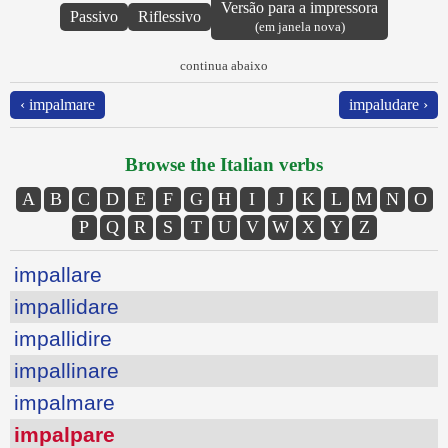
Versão para a impressora
Passivo
Riflessivo
(em janela nova)
continua abaixo
‹ impalmare
impaludare ›
Browse the Italian verbs
A
B
C
D
E
F
G
H
I
J
K
L
M
N
O
P
Q
R
S
T
U
V
W
X
Y
Z
impallare
impallidare
impallidire
impallinare
impalmare
impalpare