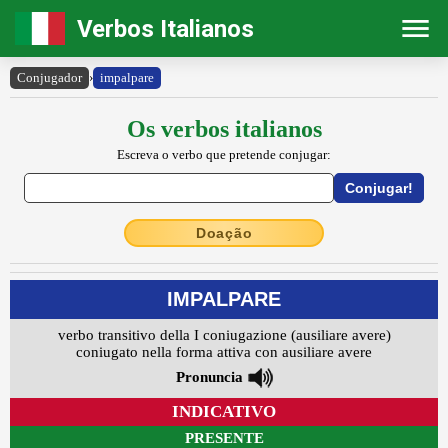
Verbos Italianos
Conjugador
›
impalpare
Os verbos italianos
Escreva o verbo que pretende conjugar:
Doação
IMPALPARE
verbo transitivo della I coniugazione (ausiliare avere)
coniugato nella forma attiva con ausiliare avere
Pronuncia
INDICATIVO
PRESENTE