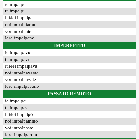
io impalpo
tu impalpi
lui/lei impalpa
noi impalpiamo
voi impalpate
loro impalpano
IMPERFETTO
io impalpavo
tu impalpavi
lui/lei impalpava
noi impalpavamo
voi impalpavate
loro impalpavano
PASSATO REMOTO
io impalpai
tu impalpasti
lui/lei impalpò
noi impalpammo
voi impalpaste
loro impalparono