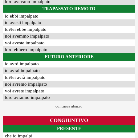
loro avevano impalpato
TRAPASSATO REMOTO
io ebbi impalpato
tu avesti impalpato
lui/lei ebbe impalpato
noi avemmo impalpato
voi aveste impalpato
loro ebbero impalpato
FUTURO ANTERIORE
io avrò impalpato
tu avrai impalpato
lui/lei avrà impalpato
noi avremo impalpato
voi avrete impalpato
loro avranno impalpato
continua abaixo
CONGIUNTIVO
PRESENTE
che io impalpi