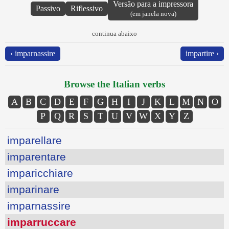
Versão para a impressora
Passivo
Riflessivo
(em janela nova)
continua abaixo
‹ imparnassire
impartire ›
Browse the Italian verbs
A
B
C
D
E
F
G
H
I
J
K
L
M
N
O
P
Q
R
S
T
U
V
W
X
Y
Z
imparellare
imparentare
imparicchiare
imparinare
imparnassire
imparruccare