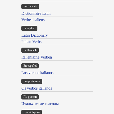
En français
Dictionnaire Latin
Verbes italiens
In english
Latin Dictionary
Italian Verbs
In Deutsch
Italienische Verben
En español
Los verbos italianos
Em portugues
Os verbos italianos
По русски
Итальянские глаголы
Στα ελληνικά