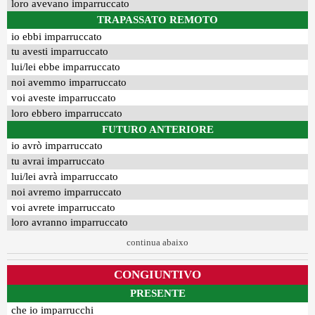
loro avevano imparruccato
TRAPASSATO REMOTO
io ebbi imparruccato
tu avesti imparruccato
lui/lei ebbe imparruccato
noi avemmo imparruccato
voi aveste imparruccato
loro ebbero imparruccato
FUTURO ANTERIORE
io avrò imparruccato
tu avrai imparruccato
lui/lei avrà imparruccato
noi avremo imparruccato
voi avrete imparruccato
loro avranno imparruccato
continua abaixo
CONGIUNTIVO
PRESENTE
che io imparrucchi