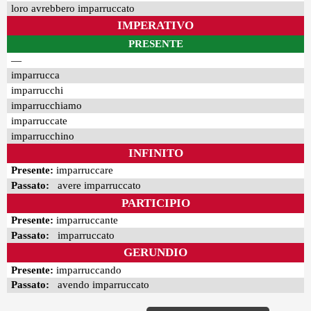
loro avrebbero imparruccato
IMPERATIVO
PRESENTE
—
imparrucca
imparrucchi
imparrucchiamo
imparruccate
imparrucchino
INFINITO
Presente:
imparruccare
Passato:
avere imparruccato
PARTICIPIO
Presente:
imparruccante
Passato:
imparruccato
GERUNDIO
Presente:
imparruccando
Passato:
avendo imparruccato