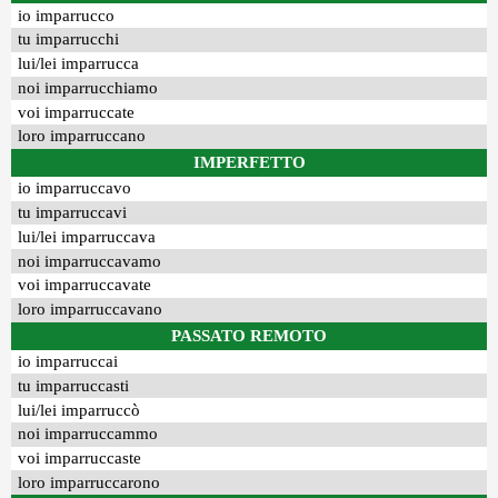
io imparrucco
tu imparrucchi
lui/lei imparrucca
noi imparrucchiamo
voi imparruccate
loro imparruccano
IMPERFETTO
io imparruccavo
tu imparruccavi
lui/lei imparruccava
noi imparruccavamo
voi imparruccavate
loro imparruccavano
PASSATO REMOTO
io imparruccai
tu imparruccasti
lui/lei imparruccò
noi imparruccammo
voi imparruccaste
loro imparruccarono