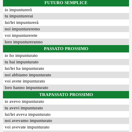
FUTURO SEMPLICE
io impunturerò
tu impunturerai
lui/lei impunturerà
noi impuntureremo
voi impunturerete
loro impuntureranno
PASSATO PROSSIMO
io ho impunturato
tu hai impunturato
lui/lei ha impunturato
noi abbiamo impunturato
voi avete impunturato
loro hanno impunturato
TRAPASSATO PROSSIMO
io avevo impunturato
tu avevi impunturato
lui/lei aveva impunturato
noi avevamo impunturato
voi avevate impunturato