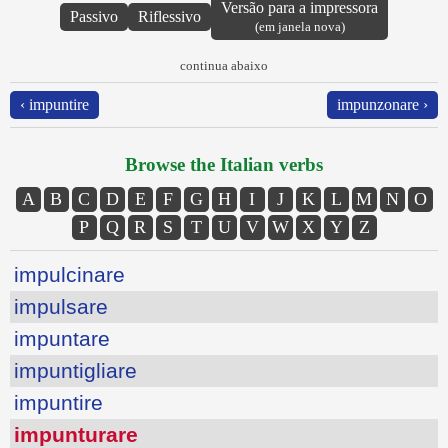
Versão para a impressora
Passivo
Riflessivo
(em janela nova)
continua abaixo
‹ impuntire
impunzonare ›
Browse the Italian verbs
A
B
C
D
E
F
G
H
I
J
K
L
M
N
O
P
Q
R
S
T
U
V
W
X
Y
Z
impulcinare
impulsare
impuntare
impuntigliare
impuntire
impunturare