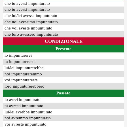
che io avessi impunturato
che tu avessi impunturato
che lui/lei avesse impunturato
che noi avessimo impunturato
che voi aveste impunturato
che loro avessero impunturato
CONDIZIONALE
Presente
io impunturerei
tu impuntureresti
lui/lei impunturerebbe
noi impuntureremmo
voi impunturereste
loro impunturerebbero
Passato
io avrei impunturato
tu avresti impunturato
lui/lei avrebbe impunturato
noi avremmo impunturato
voi avreste impunturato