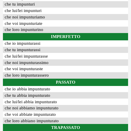
che tu impunturi
che lui/lei impunturi
che noi impunturiamo
che voi impunturiate
che loro impunturino
IMPERFETTO
che io impunturassi
che tu impunturassi
che lui/lei impunturasse
che noi impunturassimo
che voi impunturaste
che loro impunturassero
PASSATO
che io abbia impunturato
che tu abbia impunturato
che lui/lei abbia impunturato
che noi abbiamo impunturato
che voi abbiate impunturato
che loro abbiano impunturato
TRAPASSATO