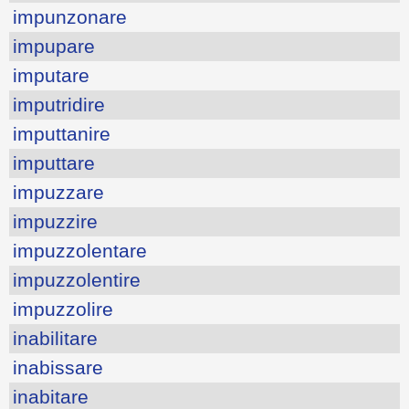
impunzonare
impupare
imputare
imputridire
imputtanire
imputtare
impuzzare
impuzzire
impuzzolentare
impuzzolentire
impuzzolire
inabilitare
inabissare
inabitare