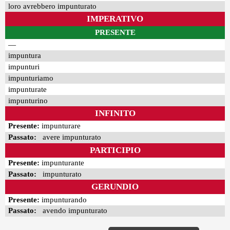
loro avrebbero impunturato
IMPERATIVO
PRESENTE
—
impuntura
impunturi
impunturiamo
impunturate
impunturino
INFINITO
Presente:
impunturare
Passato:
avere impunturato
PARTICIPIO
Presente:
impunturante
Passato:
impunturato
GERUNDIO
Presente:
impunturando
Passato:
avendo impunturato