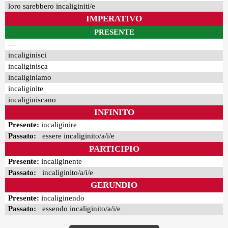
loro sarebbero incaliginiti/e
IMPERATIVO
PRESENTE
—
incaliginisci
incaliginisca
incaliginiamo
incaliginite
incaliginiscano
INFINITO
Presente:
incaliginire
Passato:
essere incaliginito/a/i/e
PARTICIPIO
Presente:
incaliginente
Passato:
incaliginito/a/i/e
GERUNDIO
Presente:
incaliginendo
Passato:
essendo incaliginito/a/i/e