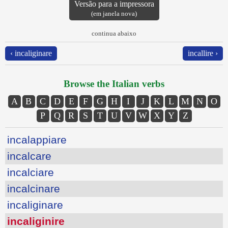
Versão para a impressora
(em janela nova)
continua abaixo
‹ incaliginare
incallire ›
Browse the Italian verbs
A
B
C
D
E
F
G
H
I
J
K
L
M
N
O
P
Q
R
S
T
U
V
W
X
Y
Z
incalappiare
incalcare
incalciare
incalcinare
incaliginare
incaliginire