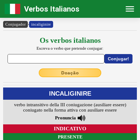
Verbos Italianos
Conjugador
›
incaliginire
Os verbos italianos
Escreva o verbo que pretende conjugar:
Doação
INCALIGINIRE
verbo intransitivo della III coniugazione (ausiliare essere)
coniugato nella forma attiva con ausiliare essere
Pronuncia
INDICATIVO
PRESENTE