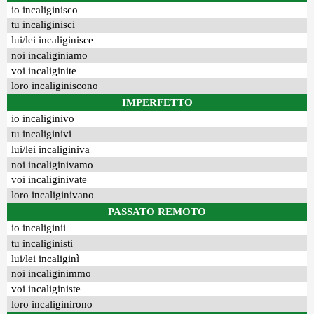
io incaliginisco
tu incaliginisci
lui/lei incaliginisce
noi incaliginiamo
voi incaliginite
loro incaliginiscono
IMPERFETTO
io incaliginivo
tu incaliginivi
lui/lei incaliginiva
noi incaliginivamo
voi incaliginivate
loro incaliginivano
PASSATO REMOTO
io incaliginii
tu incaliginisti
lui/lei incaliginì
noi incaliginimmo
voi incaliginiste
loro incaliginirono