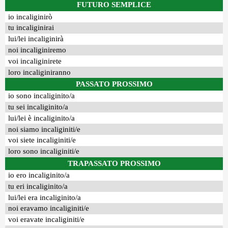
FUTURO SEMPLICE
io incaliginirò
tu incaliginirai
lui/lei incaliginirà
noi incaliginiremo
voi incaliginirete
loro incaliginiranno
PASSATO PROSSIMO
io sono incaliginito/a
tu sei incaliginito/a
lui/lei è incaliginito/a
noi siamo incaliginiti/e
voi siete incaliginiti/e
loro sono incaliginiti/e
TRAPASSATO PROSSIMO
io ero incaliginito/a
tu eri incaliginito/a
lui/lei era incaliginito/a
noi eravamo incaliginiti/e
voi eravate incaliginiti/e