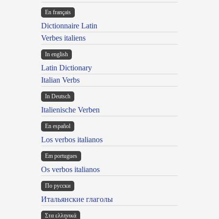
En français
Dictionnaire Latin
Verbes italiens
In english
Latin Dictionary
Italian Verbs
In Deutsch
Italienische Verben
En español
Los verbos italianos
Em portugues
Os verbos italianos
По русски
Итальянские глаголы
Στα ελληνικά