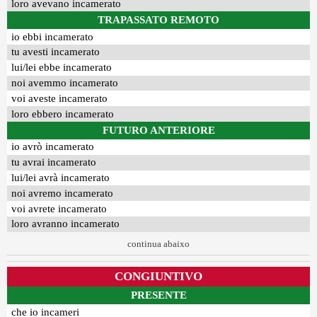
loro avevano incamerato
TRAPASSATO REMOTO
io ebbi incamerato
tu avesti incamerato
lui/lei ebbe incamerato
noi avemmo incamerato
voi aveste incamerato
loro ebbero incamerato
FUTURO ANTERIORE
io avrò incamerato
tu avrai incamerato
lui/lei avrà incamerato
noi avremo incamerato
voi avrete incamerato
loro avranno incamerato
continua abaixo
CONGIUNTIVO
PRESENTE
che io incameri