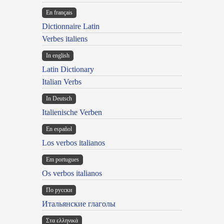
En français
Dictionnaire Latin
Verbes italiens
In english
Latin Dictionary
Italian Verbs
In Deutsch
Italienische Verben
En español
Los verbos italianos
Em portugues
Os verbos italianos
По русски
Итальянские глаголы
Στα ελληνικά