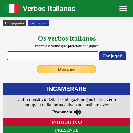
Verbos Italianos
Conjugador
›
incamerare
Os verbos italianos
Escreva o verbo que pretende conjugar:
Doação
INCAMERARE
verbo transitivo della I coniugazione (ausiliare avere)
coniugato nella forma attiva con ausiliare avere
Pronuncia
INDICATIVO
PRESENTE