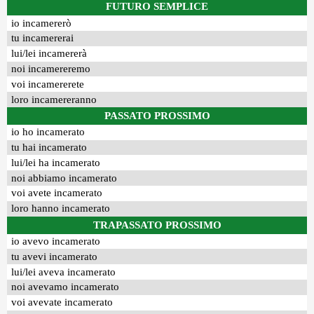
FUTURO SEMPLICE
io incamererò
tu incamererai
lui/lei incamererà
noi incamereremo
voi incamererete
loro incamereranno
PASSATO PROSSIMO
io ho incamerato
tu hai incamerato
lui/lei ha incamerato
noi abbiamo incamerato
voi avete incamerato
loro hanno incamerato
TRAPASSATO PROSSIMO
io avevo incamerato
tu avevi incamerato
lui/lei aveva incamerato
noi avevamo incamerato
voi avevate incamerato