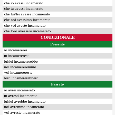
che io avessi incamerato
che tu avessi incamerato
che lui/lei avesse incamerato
che noi avessimo incamerato
che voi aveste incamerato
che loro avessero incamerato
CONDIZIONALE
Presente
io incamererei
tu incamereresti
lui/lei incamererebbe
noi incamereremmo
voi incamerereste
loro incamererebbero
Passato
io avrei incamerato
tu avresti incamerato
lui/lei avrebbe incamerato
noi avremmo incamerato
voi avreste incamerato