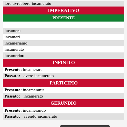
loro avrebbero incamerato
IMPERATIVO
PRESENTE
—
incamera
incameri
incameriamo
incamerate
incamerino
INFINITO
Presente:
incamerare
Passato:
avere incamerato
PARTICIPIO
Presente:
incamerante
Passato:
incamerato
GERUNDIO
Presente:
incamerando
Passato:
avendo incamerato