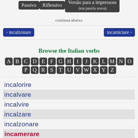
Versão para a impressora
Passivo
Riflessivo
(em janela nova)
continua abaixo
‹ incalzonare
incamiciare ›
Browse the Italian verbs
A
B
C
D
E
F
G
H
I
J
K
L
M
N
O
P
Q
R
S
T
U
V
W
X
Y
Z
incalorire
incalvare
incalvire
incalzare
incalzonare
incamerare