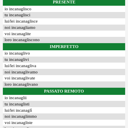
PRESENTE
io incanaglisco
tu incanaglisci
lui/lei incanaglisce
noi incanagliamo
voi incanaglite
loro incanagliscono
IMPERFETTO
io incanaglivo
tu incanaglivi
lui/lei incanagliva
noi incanaglivamo
voi incanaglivate
loro incanaglivano
PASSATO REMOTO
io incanaglii
tu incanaglisti
lui/lei incanaglì
noi incanaglimmo
voi incanagliste