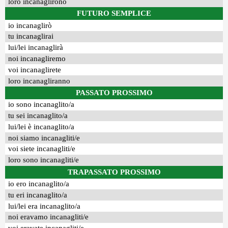
loro incanaglirono
FUTURO SEMPLICE
io incanaglirò
tu incanaglirai
lui/lei incanaglirà
noi incanagliremo
voi incanaglirete
loro incanagliranno
PASSATO PROSSIMO
io sono incanaglito/a
tu sei incanaglito/a
lui/lei è incanaglito/a
noi siamo incanagliti/e
voi siete incanagliti/e
loro sono incanagliti/e
TRAPASSATO PROSSIMO
io ero incanaglito/a
tu eri incanaglito/a
lui/lei era incanaglito/a
noi eravamo incanagliti/e