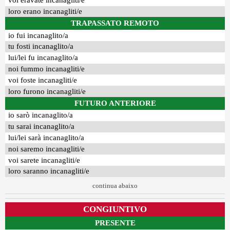
voi eravate incanagliti/e
loro erano incanagliti/e
TRAPASSATO REMOTO
io fui incanaglito/a
tu fosti incanaglito/a
lui/lei fu incanaglito/a
noi fummo incanagliti/e
voi foste incanagliti/e
loro furono incanagliti/e
FUTURO ANTERIORE
io sarò incanaglito/a
tu sarai incanaglito/a
lui/lei sarà incanaglito/a
noi saremo incanagliti/e
voi sarete incanagliti/e
loro saranno incanagliti/e
continua abaixo
CONGIUNTIVO
PRESENTE