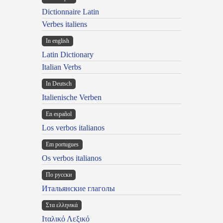
Dictionnaire Latin
Verbes italiens
In english
Latin Dictionary
Italian Verbs
In Deutsch
Italienische Verben
En español
Los verbos italianos
Em portugues
Os verbos italianos
По русски
Итальянские глаголы
Στα ελληνικά
Ιταλικό Λεξικό