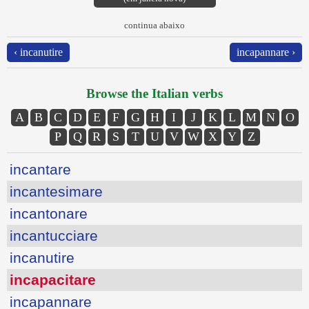
continua abaixo
‹ incanutire
incapannare ›
Browse the Italian verbs
A
B
C
D
E
F
G
H
I
J
K
L
M
N
O
P
Q
R
S
T
U
V
W
X
Y
Z
incantare
incantesimare
incantonare
incantucciare
incanutire
incapacitare
incapannare