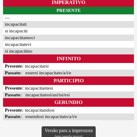
IMPERATIVO
PRESENTE
—
incapacitati
si incapaciti
incapacitiamoci
incapacitatevi
si incapacitino
INFINITO
Presente:
incapacitarsi
Passato:
essersi incapacitato/a/i/e
PARTICIPIO
Presente:
incapacitantesi
Passato:
incapacitatosi/asi/isi/esi
GERUNDIO
Presente:
incapacitandosi
Passato:
essendosi incapacitato/a/i/e
Versão para a impressora
(em janela nova)