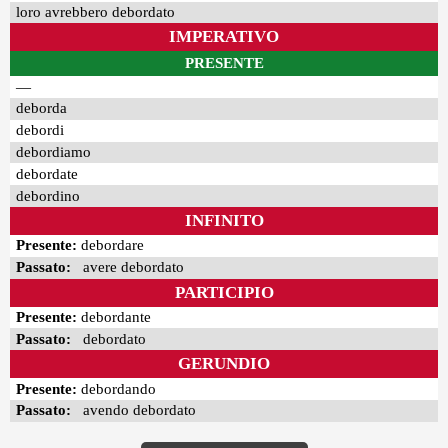
loro avrebbero debordato
IMPERATIVO
PRESENTE
—
deborda
debordi
debordiamo
debordate
debordino
INFINITO
Presente:
debordare
Passato:
avere debordato
PARTICIPIO
Presente:
debordante
Passato:
debordato
GERUNDIO
Presente:
debordando
Passato:
avendo debordato