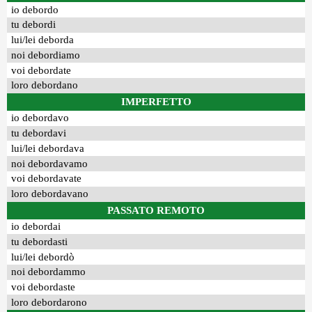
io debordo
tu debordi
lui/lei deborda
noi debordiamo
voi debordate
loro debordano
IMPERFETTO
io debordavo
tu debordavi
lui/lei debordava
noi debordavamo
voi debordavate
loro debordavano
PASSATO REMOTO
io debordai
tu debordasti
lui/lei debordò
noi debordammo
voi debordaste
loro debordarono