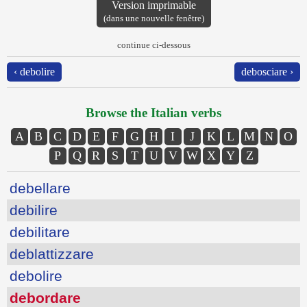
Version imprimable
(dans une nouvelle fenêtre)
continue ci-dessous
‹ debolire
debosciare ›
Browse the Italian verbs
A
B
C
D
E
F
G
H
I
J
K
L
M
N
O
P
Q
R
S
T
U
V
W
X
Y
Z
debellare
debilire
debilitare
deblattizzare
debolire
debordare