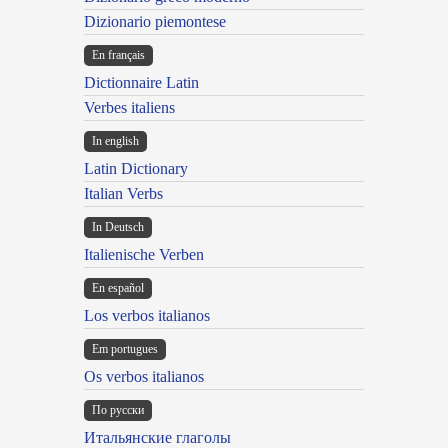
Dizionario piemontese
En français
Dictionnaire Latin
Verbes italiens
In english
Latin Dictionary
Italian Verbs
In Deutsch
Italienische Verben
En español
Los verbos italianos
Em portugues
Os verbos italianos
По русски
Итальянские глаголы