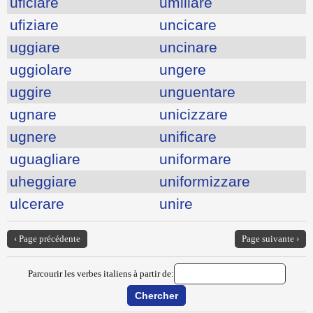
uficiare
umiliare
ufiziare
uncicare
uggiare
uncinare
uggiolare
ungere
uggire
unguentare
ugnare
unicizzare
ugnere
unificare
uguagliare
uniformare
uheggiare
uniformizzare
ulcerare
unire
‹ Page précédente
Page suivante ›
Parcourir les verbes italiens à partir de: