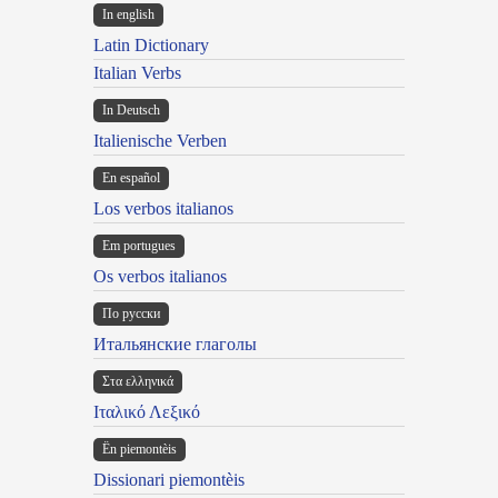
In english
Latin Dictionary
Italian Verbs
In Deutsch
Italienische Verben
En español
Los verbos italianos
Em portugues
Os verbos italianos
По русски
Итальянские глаголы
Στα ελληνικά
Ιταλικό Λεξικό
Ën piemontèis
Dissionari piemontèis