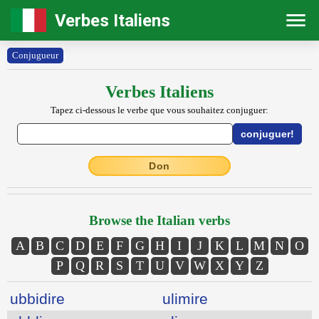
Verbes Italiens
Conjugueur
Verbes Italiens
Tapez ci-dessous le verbe que vous souhaitez conjuguer:
Don
Browse the Italian verbs
A
B
C
D
E
F
G
H
I
J
K
L
M
N
O
P
Q
R
S
T
U
V
W
X
Y
Z
ubbidire
ulimire