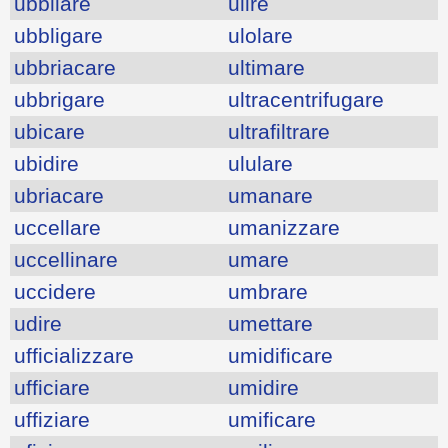
ubbliare
ulire
ubbligare
ulolare
ubbriacare
ultimare
ubbrigare
ultracentrifugare
ubicare
ultrafiltrare
ubidire
ululare
ubriacare
umanare
uccellare
umanizzare
uccellinare
umare
uccidere
umbrare
udire
umettare
ufficializzare
umidificare
ufficiare
umidire
uffiziare
umificare