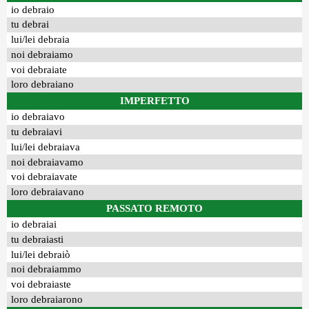
io debraio
tu debrai
lui/lei debraia
noi debraiamo
voi debraiate
loro debraiano
IMPERFETTO
io debraiavo
tu debraiavi
lui/lei debraiava
noi debraiavamo
voi debraiavate
loro debraiavano
PASSATO REMOTO
io debraiai
tu debraiasti
lui/lei debraiò
noi debraiammo
voi debraiaste
loro debraiarono