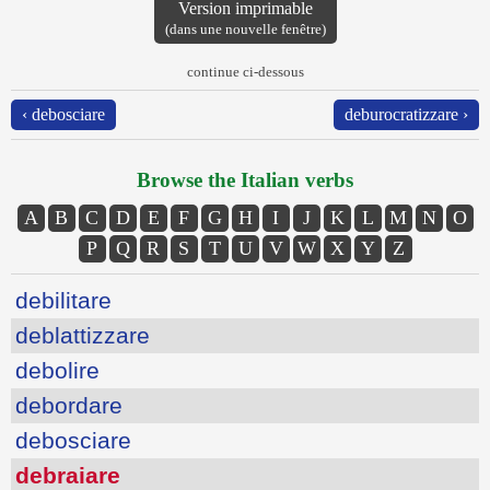
Version imprimable
(dans une nouvelle fenêtre)
continue ci-dessous
‹ debosciare
deburocratizzare ›
Browse the Italian verbs
A
B
C
D
E
F
G
H
I
J
K
L
M
N
O
P
Q
R
S
T
U
V
W
X
Y
Z
debilitare
deblattizzare
debolire
debordare
debosciare
debraiare