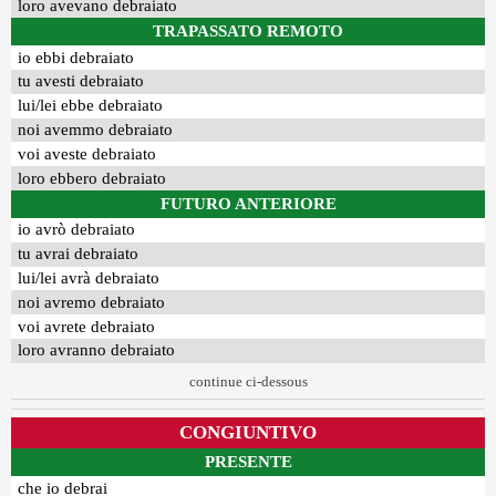
loro avevano debraiato
TRAPASSATO REMOTO
io ebbi debraiato
tu avesti debraiato
lui/lei ebbe debraiato
noi avemmo debraiato
voi aveste debraiato
loro ebbero debraiato
FUTURO ANTERIORE
io avrò debraiato
tu avrai debraiato
lui/lei avrà debraiato
noi avremo debraiato
voi avrete debraiato
loro avranno debraiato
continue ci-dessous
CONGIUNTIVO
PRESENTE
che io debrai