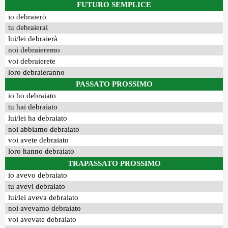
FUTURO SEMPLICE
io debraierò
tu debraierai
lui/lei debraierà
noi debraieremo
voi debraierete
loro debraieranno
PASSATO PROSSIMO
io ho debraiato
tu hai debraiato
lui/lei ha debraiato
noi abbiamo debraiato
voi avete debraiato
loro hanno debraiato
TRAPASSATO PROSSIMO
io avevo debraiato
tu avevi debraiato
lui/lei aveva debraiato
noi avevamo debraiato
voi avevate debraiato