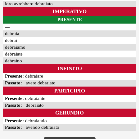
loro avrebbero debraiato
IMPERATIVO
PRESENTE
—
debraia
debrai
debraiamo
debraiate
debraino
INFINITO
Presente:
debraiare
Passato:
avere debraiato
PARTICIPIO
Presente:
debraiante
Passato:
debraiato
GERUNDIO
Presente:
debraiando
Passato:
avendo debraiato