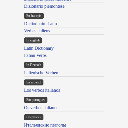
Dizionario piemontese
En français
Dictionnaire Latin
Verbes italiens
In english
Latin Dictionary
Italian Verbs
In Deutsch
Italienische Verben
En español
Los verbos italianos
Em portugues
Os verbos italianos
По русски
Итальянские глаголы