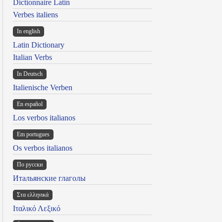
Dictionnaire Latin
Verbes italiens
In english
Latin Dictionary
Italian Verbs
In Deutsch
Italienische Verben
En español
Los verbos italianos
Em portugues
Os verbos italianos
По русски
Итальянские глаголы
Στα ελληνικά
Ιταλικό Λεξικό