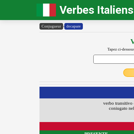
Verbes Italiens
Conjugueur
›
decapare
V
Tapez ci-dessous
verbo transitivo 
coniugato nel