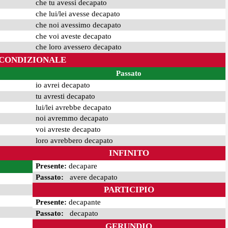
che tu avessi decapato
che lui/lei avesse decapato
che noi avessimo decapato
che voi aveste decapato
che loro avessero decapato
CONDIZIONALE
Passato
io avrei decapato
tu avresti decapato
lui/lei avrebbe decapato
noi avremmo decapato
voi avreste decapato
loro avrebbero decapato
INFINITO
Presente:
decapare
Passato:
avere decapato
PARTICIPIO
Presente:
decapante
Passato:
decapato
GERUNDIO