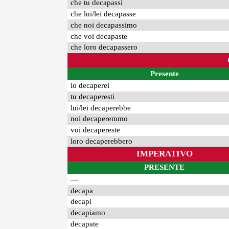
che tu decapassi
che lui/lei decapasse
che noi decapassimo
che voi decapaste
che loro decapassero
Presente
io decaperei
tu decaperesti
lui/lei decaperebbe
noi decaperemmo
voi decapereste
loro decaperebbero
IMPERATIVO
PRESENTE
—
decapa
decapi
decapiamo
decapate