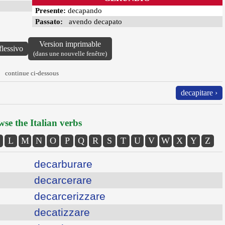
Presente:
decapando
Passato:
avendo decapato
Version imprimable
flessivo
(dans une nouvelle fenêtre)
continue ci-dessous
decapitare ›
se the Italian verbs
L
M
N
O
P
Q
R
S
T
U
V
W
X
Y
Z
decarburare
decarcerare
decarcerizzare
decatizzare