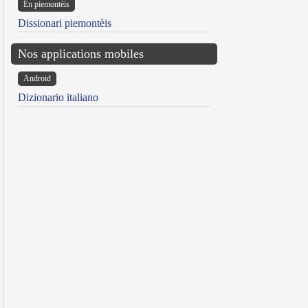
Ën piemontèis
Dissionari piemontèis
Nos applications mobiles
Android
Dizionario italiano