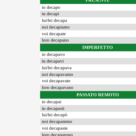
PRESENTE
io decapo
tu decapi
lui/lei decapa
noi decapiamo
voi decapate
loro decapano
IMPERFETTO
io decapavo
tu decapavi
lui/lei decapava
noi decapavamo
voi decapavate
loro decapavano
PASSATO REMOTO
io decapai
tu decapasti
lui/lei decapò
noi decapammo
voi decapaste
loro decaparono