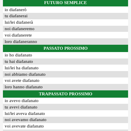
FUTURO SEMPLICE
io diafanerò
tu diafanerai
lui/lei diafanerà
noi diafaneremo
voi diafanerete
loro diafaneranno
PASSATO PROSSIMO
io ho diafanato
tu hai diafanato
lui/lei ha diafanato
noi abbiamo diafanato
voi avete diafanato
loro hanno diafanato
TRAPASSATO PROSSIMO
io avevo diafanato
tu avevi diafanato
lui/lei aveva diafanato
noi avevamo diafanato
voi avevate diafanato