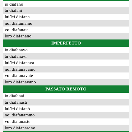
io diafano
tu diafani
lui/lei diafana
noi diafaniamo
voi diafanate
loro diafanano
IMPERFETTO
io diafanavo
tu diafanavi
lui/lei diafanava
noi diafanavamo
voi diafanavate
loro diafanavano
PASSATO REMOTO
io diafanai
tu diafanasti
lui/lei diafanò
noi diafanammo
voi diafanaste
loro diafanarono