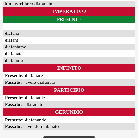
loro avrebbero diafanato
IMPERATIVO
PRESENTE
—
diafana
diafani
diafaniamo
diafanate
diafanino
INFINITO
Presente:
diafanare
Passato:
avere diafanato
PARTICIPIO
Presente:
diafanante
Passato:
diafanato
GERUNDIO
Presente:
diafanando
Passato:
avendo diafanato