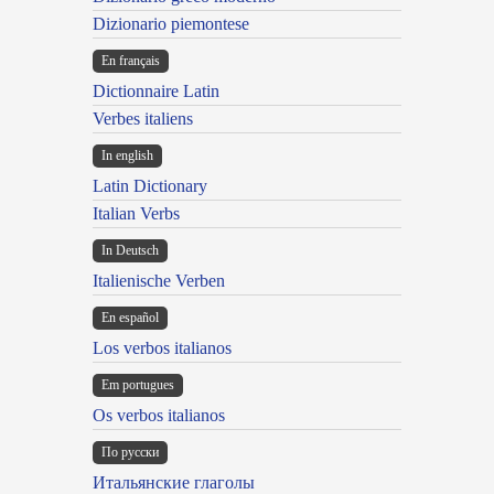
Dizionario piemontese
En français
Dictionnaire Latin
Verbes italiens
In english
Latin Dictionary
Italian Verbs
In Deutsch
Italienische Verben
En español
Los verbos italianos
Em portugues
Os verbos italianos
По русски
Итальянские глаголы