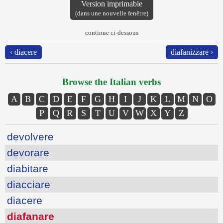
Version imprimable
(dans une nouvelle fenêtre)
continue ci-dessous
‹ diacere
diafanizzare ›
Browse the Italian verbs
A
B
C
D
E
F
G
H
I
J
K
L
M
N
O
P
Q
R
S
T
U
V
W
X
Y
Z
devolvere
devorare
diabitare
diacciare
diacere
diafanare