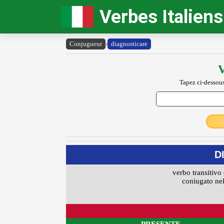
Verbes Italiens
Conjugueur
›
diagnosticare
V
Tapez ci-dessous
D
verbo transitivo 
coniugato nel