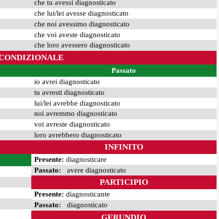
che tu avessi diagnosticato
che lui/lei avesse diagnosticato
che noi avessimo diagnosticato
che voi aveste diagnosticato
che loro avessero diagnosticato
CONDIZIONALE
Passato
io avrei diagnosticato
tu avresti diagnosticato
lui/lei avrebbe diagnosticato
noi avremmo diagnosticato
voi avreste diagnosticato
loro avrebbero diagnosticato
INFINITO
Presente:
diagnosticare
Passato:
avere diagnosticato
PARTICIPIO
Presente:
diagnosticante
Passato:
diagnosticato
GERUNDIO