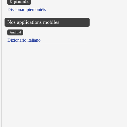
Ën piemontèis
Dissionari piemontèis
Nos applications mobiles
Android
Dizionario italiano