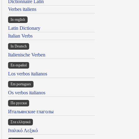
Dictionnaire Latin
Verbes italiens
In english
Latin Dictionary
Italian Verbs
In Deutsch
Italienische Verben
En español
Los verbos italianos
Em portugues
Os verbos italianos
По русски
Итальянские глаголы
Στα ελληνικά
Ιταλικό Λεξικό