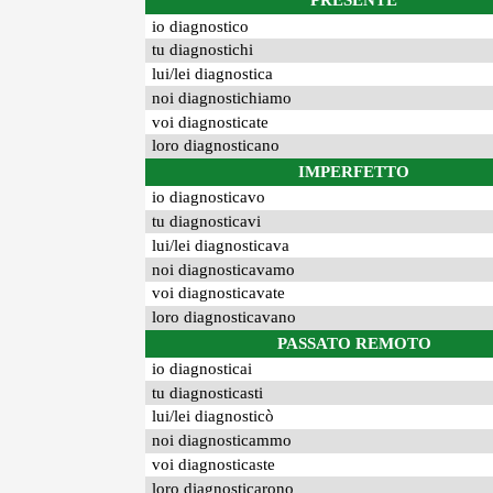
PRESENTE
io diagnostico
tu diagnostichi
lui/lei diagnostica
noi diagnostichiamo
voi diagnosticate
loro diagnosticano
IMPERFETTO
io diagnosticavo
tu diagnosticavi
lui/lei diagnosticava
noi diagnosticavamo
voi diagnosticavate
loro diagnosticavano
PASSATO REMOTO
io diagnosticai
tu diagnosticasti
lui/lei diagnosticò
noi diagnosticammo
voi diagnosticaste
loro diagnosticarono