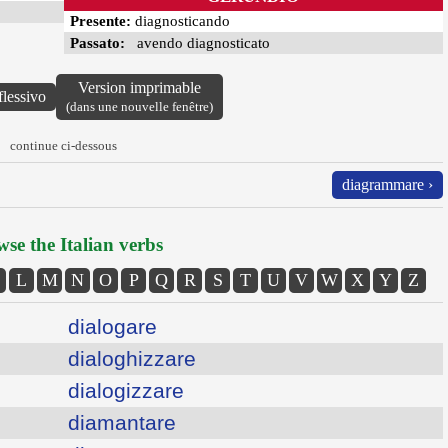
Presente:
diagnosticando
Passato:
avendo diagnosticato
Version imprimable
flessivo
(dans une nouvelle fenêtre)
continue ci-dessous
diagrammare ›
se the Italian verbs
L
M
N
O
P
Q
R
S
T
U
V
W
X
Y
Z
dialogare
dialoghizzare
dialogizzare
diamantare