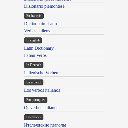
Dizionario piemontese
En français
Dictionnaire Latin
Verbes italiens
In english
Latin Dictionary
Italian Verbs
In Deutsch
Italienische Verben
En español
Los verbos italianos
Em portugues
Os verbos italianos
По русски
Итальянские глаголы