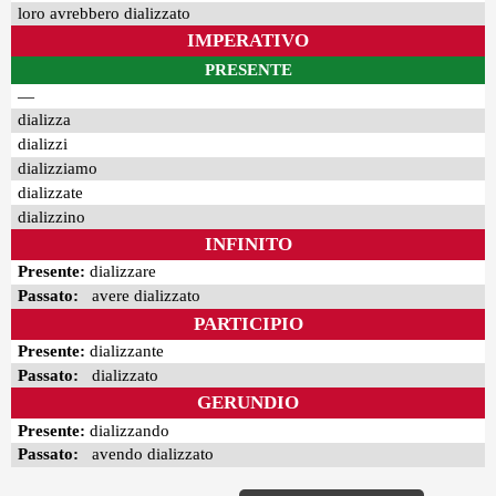
loro avrebbero dializzato
IMPERATIVO
PRESENTE
—
dializza
dializzi
dializziamo
dializzate
dializzino
INFINITO
Presente:
dializzare
Passato:
avere dializzato
PARTICIPIO
Presente:
dializzante
Passato:
dializzato
GERUNDIO
Presente:
dializzando
Passato:
avendo dializzato