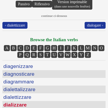
Version imprimable
Passivo
Riflessivo
(dans une nouvelle fenêtre)
continue ci-dessous
‹ dialettizzare
dialogare ›
Browse the Italian verbs
A
B
C
D
E
F
G
H
I
J
K
L
M
N
O
P
Q
R
S
T
U
V
W
X
Y
Z
diagenizzare
diagnosticare
diagrammare
dialettalizzare
dialettizzare
dializzare