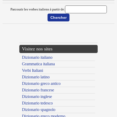
Parcourir les verbes italiens à partir de:
{{ID:DISGARBARE100}}
---CACHE---
Visitez nos sites
Dizionario italiano
Grammatica italiana
Verbi Italiani
Dizionario latino
Dizionario greco antico
Dizionario francese
Dizionario inglese
Dizionario tedesco
Dizionario spagnolo
Dizionario greco moderno