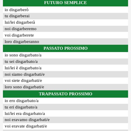
FUTURO SEMPLICE
io disgarberò
tu disgarberai
lui/lei disgarberà
noi disgarberemo
voi disgarberete
loro disgarberanno
PASSATO PROSSIMO
io sono disgarbato/a
tu sei disgarbato/a
lui/lei è disgarbato/a
noi siamo disgarbati/e
voi siete disgarbati/e
loro sono disgarbati/e
TRAPASSATO PROSSIMO
io ero disgarbato/a
tu eri disgarbato/a
lui/lei era disgarbato/a
noi eravamo disgarbati/e
voi eravate disgarbati/e