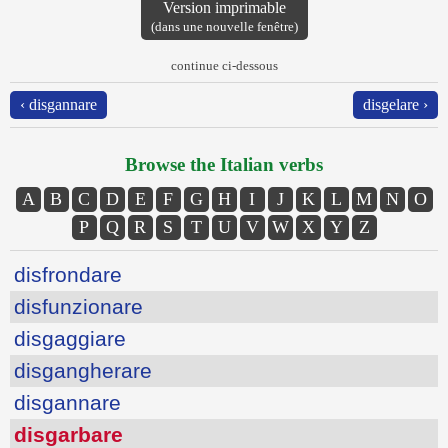
Version imprimable
(dans une nouvelle fenêtre)
continue ci-dessous
‹ disgannare
disgelare ›
Browse the Italian verbs
A
B
C
D
E
F
G
H
I
J
K
L
M
N
O
P
Q
R
S
T
U
V
W
X
Y
Z
disfrondare
disfunzionare
disgaggiare
disgangherare
disgannare
disgarbare