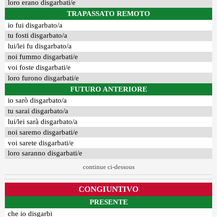
loro erano disgarbati/e
TRAPASSATO REMOTO
io fui disgarbato/a
tu fosti disgarbato/a
lui/lei fu disgarbato/a
noi fummo disgarbati/e
voi foste disgarbati/e
loro furono disgarbati/e
FUTURO ANTERIORE
io sarò disgarbato/a
tu sarai disgarbato/a
lui/lei sarà disgarbato/a
noi saremo disgarbati/e
voi sarete disgarbati/e
loro saranno disgarbati/e
continue ci-dessous
CONGIUNTIVO
PRESENTE
che io disgarbi