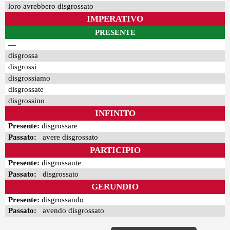
loro avrebbero disgrossato
IMPERATIVO
PRESENTE
—
disgrossa
disgrossi
disgrossiamo
disgrossate
disgrossino
INFINITO
Presente:
disgrossare
Passato:
avere disgrossato
PARTICIPIO
Presente:
disgrossante
Passato:
disgrossato
GERUNDIO
Presente:
disgrossando
Passato:
avendo disgrossato