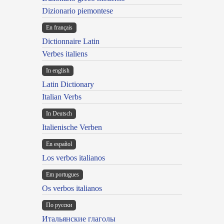
Dizionario piemontese
En français
Dictionnaire Latin
Verbes italiens
In english
Latin Dictionary
Italian Verbs
In Deutsch
Italienische Verben
En español
Los verbos italianos
Em portugues
Os verbos italianos
По русски
Итальянские глаголы