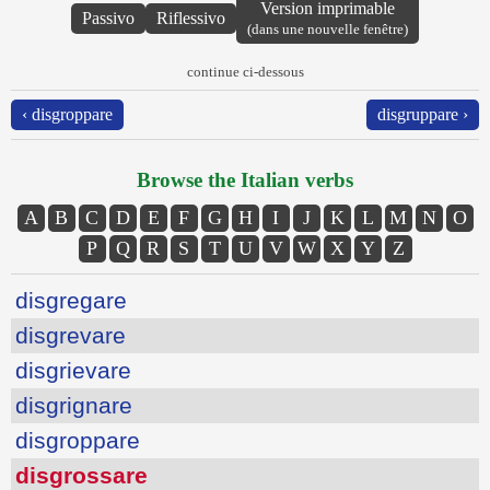
Version imprimable
Passivo
Riflessivo
(dans une nouvelle fenêtre)
continue ci-dessous
‹ disgroppare
disgruppare ›
Browse the Italian verbs
A
B
C
D
E
F
G
H
I
J
K
L
M
N
O
P
Q
R
S
T
U
V
W
X
Y
Z
disgregare
disgrevare
disgrievare
disgrignare
disgroppare
disgrossare