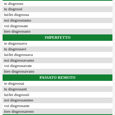
io disgrosso
tu disgrossi
lui/lei disgrossa
noi disgrossiamo
voi disgrossate
loro disgrossano
IMPERFETTO
io disgrossavo
tu disgrossavi
lui/lei disgrossava
noi disgrossavamo
voi disgrossavate
loro disgrossavano
PASSATO REMOTO
io disgrossai
tu disgrossasti
lui/lei disgrossò
noi disgrossammo
voi disgrossaste
loro disgrossarono