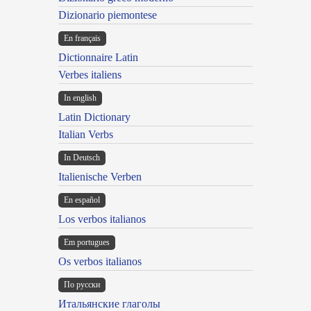
Dizionario piemontese
En français
Dictionnaire Latin
Verbes italiens
In english
Latin Dictionary
Italian Verbs
In Deutsch
Italienische Verben
En español
Los verbos italianos
Em portugues
Os verbos italianos
По русски
Итальянские глаголы