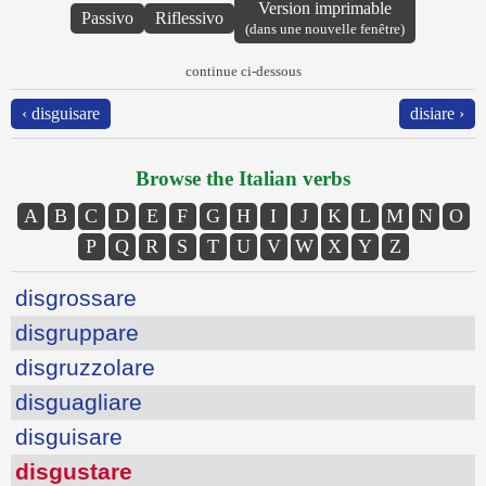
Version imprimable
Passivo
Riflessivo
(dans une nouvelle fenêtre)
continue ci-dessous
‹ disguisare
disiare ›
Browse the Italian verbs
A
B
C
D
E
F
G
H
I
J
K
L
M
N
O
P
Q
R
S
T
U
V
W
X
Y
Z
disgrossare
disgruppare
disgruzzolare
disguagliare
disguisare
disgustare