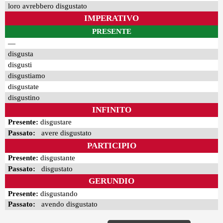
loro avrebbero disgustato
IMPERATIVO
PRESENTE
—
disgusta
disgusti
disgustiamo
disgustate
disgustino
INFINITO
Presente:
disgustare
Passato:
avere disgustato
PARTICIPIO
Presente:
disgustante
Passato:
disgustato
GERUNDIO
Presente:
disgustando
Passato:
avendo disgustato