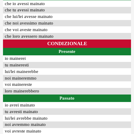
che io avessi mainato
che tu avessi mainato
che lui/lei avesse mainato
che noi avessimo mainato
che voi aveste mainato
che loro avessero mainato
CONDIZIONALE
Presente
io mainerei
tu maineresti
lui/lei mainerebbe
noi maineremmo
voi mainereste
loro mainerebbero
Passato
io avrei mainato
tu avresti mainato
lui/lei avrebbe mainato
noi avremmo mainato
voi avreste mainato