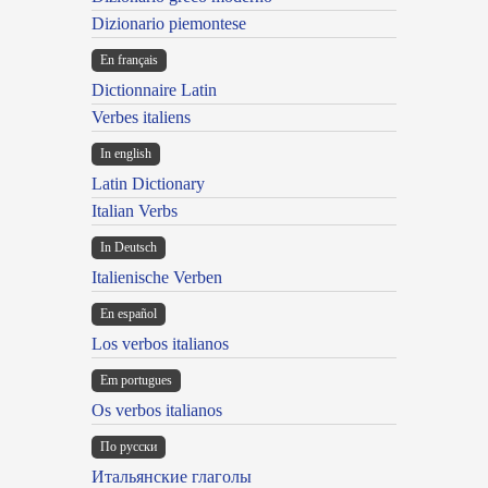
Dizionario piemontese
En français
Dictionnaire Latin
Verbes italiens
In english
Latin Dictionary
Italian Verbs
In Deutsch
Italienische Verben
En español
Los verbos italianos
Em portugues
Os verbos italianos
По русски
Итальянские глаголы