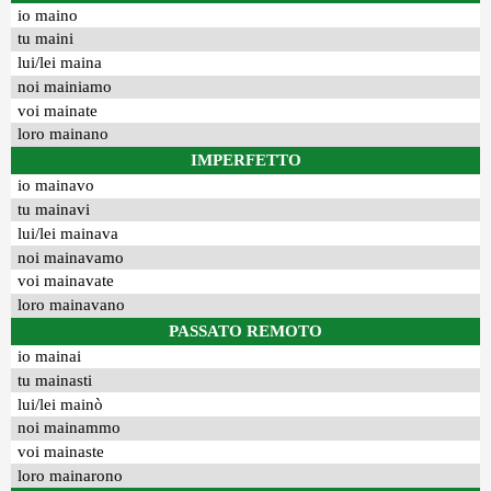
io maino
tu maini
lui/lei maina
noi mainiamo
voi mainate
loro mainano
IMPERFETTO
io mainavo
tu mainavi
lui/lei mainava
noi mainavamo
voi mainavate
loro mainavano
PASSATO REMOTO
io mainai
tu mainasti
lui/lei mainò
noi mainammo
voi mainaste
loro mainarono