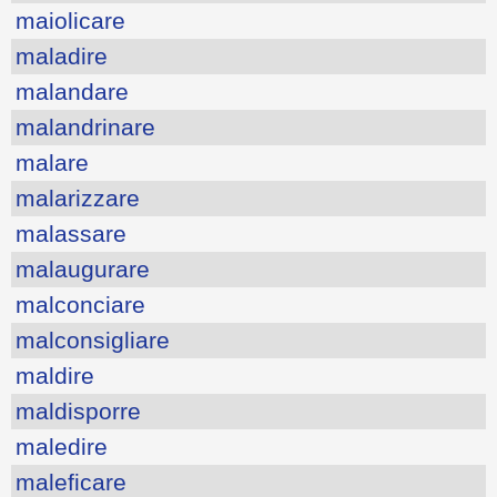
maiolicare
maladire
malandare
malandrinare
malare
malarizzare
malassare
malaugurare
malconciare
malconsigliare
maldire
maldisporre
maledire
maleficare