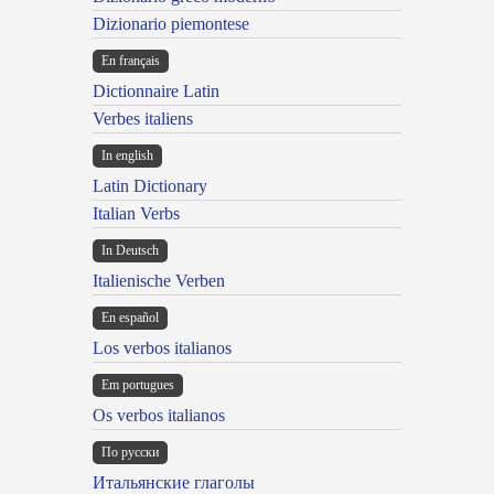
Dizionario piemontese
En français
Dictionnaire Latin
Verbes italiens
In english
Latin Dictionary
Italian Verbs
In Deutsch
Italienische Verben
En español
Los verbos italianos
Em portugues
Os verbos italianos
По русски
Итальянские глаголы