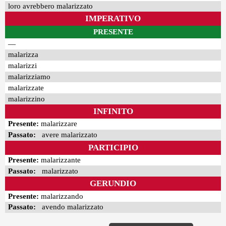
loro avrebbero malarizzato
IMPERATIVO
PRESENTE
—
malarizza
malarizzi
malarizziamo
malarizzate
malarizzino
INFINITO
Presente:
malarizzare
Passato:
avere malarizzato
PARTICIPIO
Presente:
malarizzante
Passato:
malarizzato
GERUNDIO
Presente:
malarizzando
Passato:
avendo malarizzato