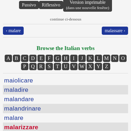
Version imprimable
Passivo
Riflessivo
(dans une nouvelle fenêtre)
continue ci-dessous
‹ malare
malassare ›
Browse the Italian verbs
A
B
C
D
E
F
G
H
I
J
K
L
M
N
O
P
Q
R
S
T
U
V
W
X
Y
Z
maiolicare
maladire
malandare
malandrinare
malare
malarizzare