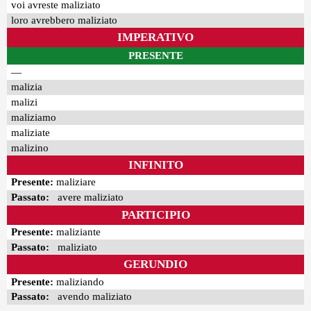
voi avreste maliziato
loro avrebbero maliziato
IMPERATIVO
PRESENTE
—
malizia
malizi
maliziamo
maliziate
malizino
INFINITO
Presente:
maliziare
Passato:
avere maliziato
PARTICIPIO
Presente:
maliziante
Passato:
maliziato
GERUNDIO
Presente:
maliziando
Passato:
avendo maliziato