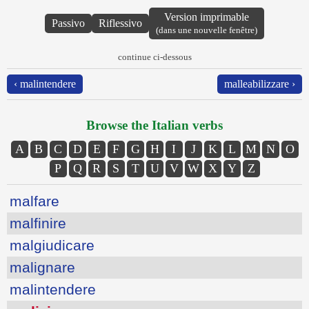
Version imprimable
Passivo
Riflessivo
(dans une nouvelle fenêtre)
continue ci-dessous
‹ malintendere
malleabilizzare ›
Browse the Italian verbs
A
B
C
D
E
F
G
H
I
J
K
L
M
N
O
P
Q
R
S
T
U
V
W
X
Y
Z
malfare
malfinire
malgiudicare
malignare
malintendere