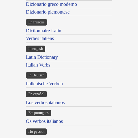
Dizionario greco moderno
Dizionario piemontese
En français
Dictionnaire Latin
Verbes italiens
In english
Latin Dictionary
Italian Verbs
In Deutsch
Italienische Verben
En español
Los verbos italianos
Em portugues
Os verbos italianos
По русски