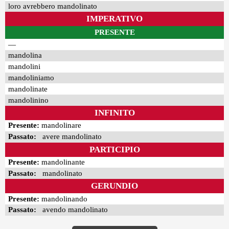
loro avrebbero mandolinato
IMPERATIVO
PRESENTE
—
mandolina
mandolini
mandoliniamo
mandolinate
mandolinino
INFINITO
Presente:
mandolinare
Passato:
avere mandolinato
PARTICIPIO
Presente:
mandolinante
Passato:
mandolinato
GERUNDIO
Presente:
mandolinando
Passato:
avendo mandolinato