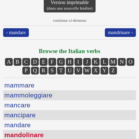
Version imprimable
(dans une nouvelle fenêtre)
continue ci-dessous
‹ mandare
mandrinare ›
Browse the Italian verbs
A
B
C
D
E
F
G
H
I
J
K
L
M
N
O
P
Q
R
S
T
U
V
W
X
Y
Z
mammare
mammoleggiare
mancare
mancipare
mandare
mandolinare