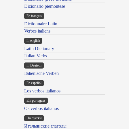
Dizionario piemontese
En français
Dictionnaire Latin
Verbes italiens
In english
Latin Dictionary
Italian Verbs
In Deutsch
Italienische Verben
En español
Los verbos italianos
Em portugues
Os verbos italianos
По русски
Итальянские глаголы