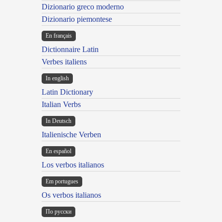
Dizionario greco moderno
Dizionario piemontese
En français
Dictionnaire Latin
Verbes italiens
In english
Latin Dictionary
Italian Verbs
In Deutsch
Italienische Verben
En español
Los verbos italianos
Em portugues
Os verbos italianos
По русски