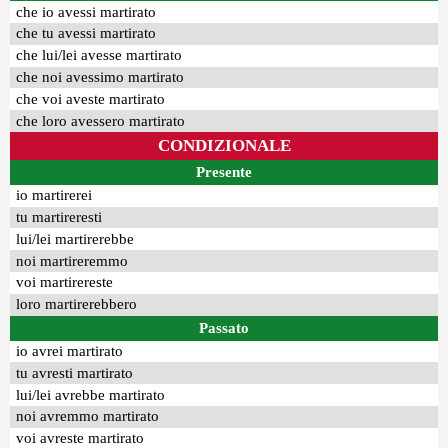
che io avessi martirato
che tu avessi martirato
che lui/lei avesse martirato
che noi avessimo martirato
che voi aveste martirato
che loro avessero martirato
CONDIZIONALE
Presente
io martirerei
tu martireresti
lui/lei martirerebbe
noi martireremmo
voi martirereste
loro martirerebbero
Passato
io avrei martirato
tu avresti martirato
lui/lei avrebbe martirato
noi avremmo martirato
voi avreste martirato