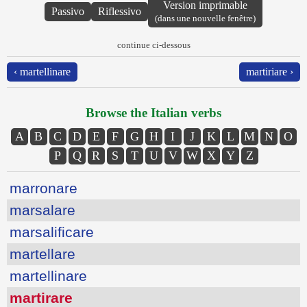
Version imprimable
Passivo
Riflessivo
(dans une nouvelle fenêtre)
continue ci-dessous
‹ martellinare
martiriare ›
Browse the Italian verbs
A
B
C
D
E
F
G
H
I
J
K
L
M
N
O
P
Q
R
S
T
U
V
W
X
Y
Z
marronare
marsalare
marsalificare
martellare
martellinare
martirare