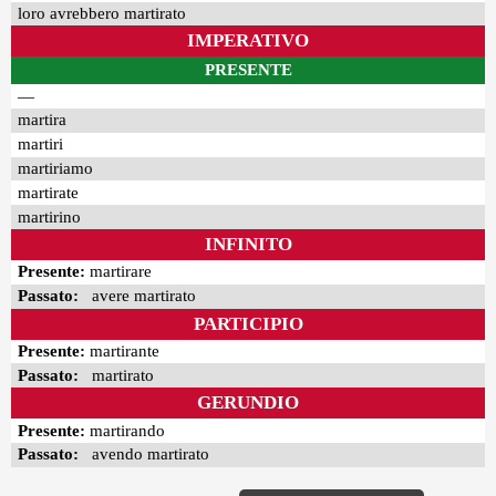
loro avrebbero martirato
IMPERATIVO
PRESENTE
—
martira
martiri
martiriamo
martirate
martirino
INFINITO
Presente:
martirare
Passato:
avere martirato
PARTICIPIO
Presente:
martirante
Passato:
martirato
GERUNDIO
Presente:
martirando
Passato:
avendo martirato