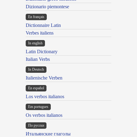
Dizionario piemontese
En français
Dictionnaire Latin
Verbes italiens
In english
Latin Dictionary
Italian Verbs
In Deutsch
Italienische Verben
En español
Los verbos italianos
Em portugues
Os verbos italianos
По русски
Итальянские глаголы