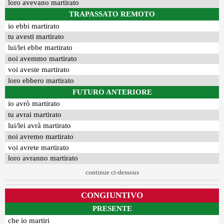
loro avevano martirato
TRAPASSATO REMOTO
io ebbi martirato
tu avesti martirato
lui/lei ebbe martirato
noi avemmo martirato
voi aveste martirato
loro ebbero martirato
FUTURO ANTERIORE
io avrò martirato
tu avrai martirato
lui/lei avrà martirato
noi avremo martirato
voi avrete martirato
loro avranno martirato
continue ci-dessous
CONGIUNTIVO
PRESENTE
che io martiri