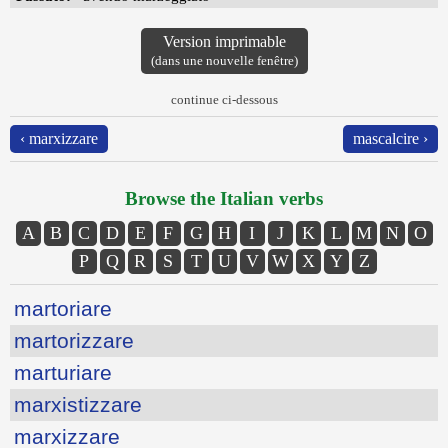
Version imprimable
(dans une nouvelle fenêtre)
continue ci-dessous
‹ marxizzare
mascalcire ›
Browse the Italian verbs
A
B
C
D
E
F
G
H
I
J
K
L
M
N
O
P
Q
R
S
T
U
V
W
X
Y
Z
martoriare
martorizzare
marturiare
marxistizzare
marxizzare