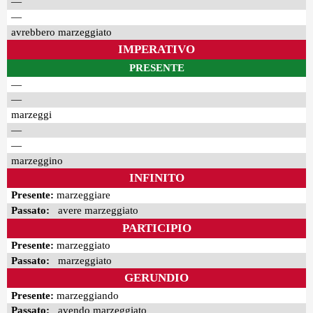
—
—
avrebbero marzeggiato
IMPERATIVO
PRESENTE
—
—
marzeggi
—
—
marzeggino
INFINITO
Presente:
marzeggiare
Passato:
avere marzeggiato
PARTICIPIO
Presente:
marzeggiato
Passato:
marzeggiato
GERUNDIO
Presente:
marzeggiando
Passato:
avendo marzeggiato