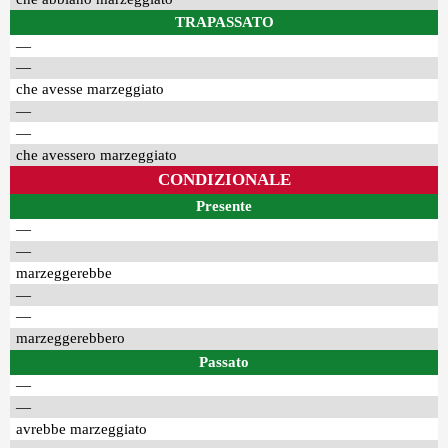
TRAPASSATO
—
—
che avesse marzeggiato
—
—
che avessero marzeggiato
CONDIZIONALE
Presente
—
—
marzeggerebbe
—
—
marzeggerebbero
Passato
—
—
avrebbe marzeggiato