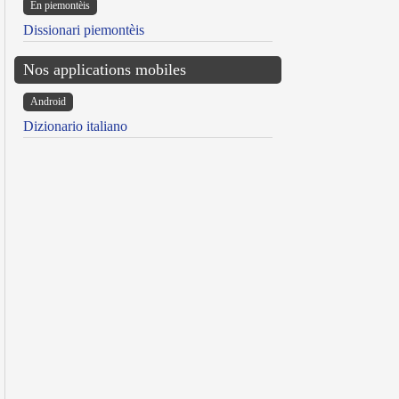
Ën piemontèis
Dissionari piemontèis
Nos applications mobiles
Android
Dizionario italiano