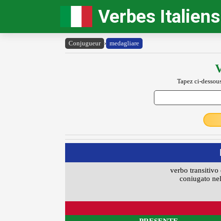
Verbes Italiens
Conjugueur
›
medagliare
V
Tapez ci-dessous
verbo transitivo 
coniugato nel