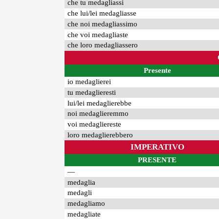
che tu medagliassi
che lui/lei medagliasse
che noi medagliassimo
che voi medagliaste
che loro medagliassero
Presente
io medaglierei
tu medaglieresti
lui/lei medaglierebbe
noi medaglieremmo
voi medagliereste
loro medaglierebbero
IMPERATIVO
PRESENTE
—
medaglia
medagli
medagliamo
medagliate