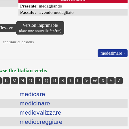
Presente:
medagliando
Passato:
avendo medagliato
Version imprimable
flessivo
(dans une nouvelle fenêtre)
continue ci-dessous
medesimare ›
se the Italian verbs
L
M
N
O
P
Q
R
S
T
U
V
W
X
Y
Z
medicare
medicinare
medievalizzare
mediocreggiare