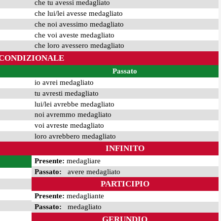
che tu avessi medagliato
che lui/lei avesse medagliato
che noi avessimo medagliato
che voi aveste medagliato
che loro avessero medagliato
CONDIZIONALE
Passato
io avrei medagliato
tu avresti medagliato
lui/lei avrebbe medagliato
noi avremmo medagliato
voi avreste medagliato
loro avrebbero medagliato
INFINITO
Presente:
medagliare
Passato:
avere medagliato
PARTICIPIO
Presente:
medagliante
Passato:
medagliato
GERUNDIO