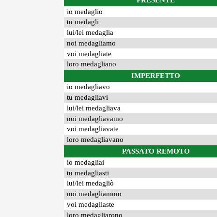
PRESENTE
io medaglio
tu medagli
lui/lei medaglia
noi medagliamo
voi medagliate
loro medagliano
IMPERFETTO
io medagliavo
tu medagliavi
lui/lei medagliava
noi medagliavamo
voi medagliavate
loro medagliavano
PASSATO REMOTO
io medagliai
tu medagliasti
lui/lei medagliò
noi medagliammo
voi medagliaste
loro medagliarono