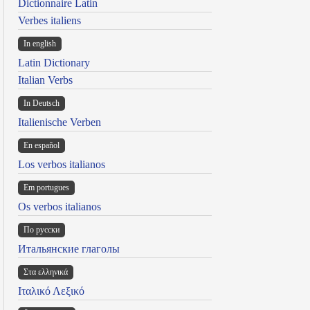
Dictionnaire Latin
Verbes italiens
In english
Latin Dictionary
Italian Verbs
In Deutsch
Italienische Verben
En español
Los verbos italianos
Em portugues
Os verbos italianos
По русски
Итальянские глаголы
Στα ελληνικά
Ιταλικό Λεξικό