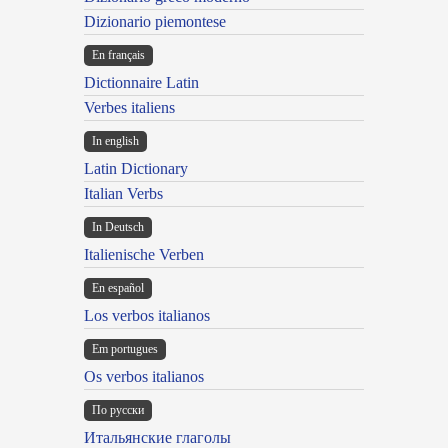
Dizionario piemontese
En français
Dictionnaire Latin
Verbes italiens
In english
Latin Dictionary
Italian Verbs
In Deutsch
Italienische Verben
En español
Los verbos italianos
Em portugues
Os verbos italianos
По русски
Итальянские глаголы