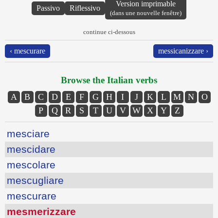
Version imprimable
Passivo
Riflessivo
(dans une nouvelle fenêtre)
continue ci-dessous
‹ mescurare
messicanizzare ›
Browse the Italian verbs
A
B
C
D
E
F
G
H
I
J
K
L
M
N
O
P
Q
R
S
T
U
V
W
X
Y
Z
mesciare
mescidare
mescolare
mescugliare
mescurare
mesmerizzare