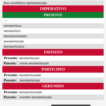
loro avrebbero mesmerizzato
IMPERATIVO
PRESENTE
—
mesmerizza
mesmerizzi
mesmerizziamo
mesmerizzate
mesmerizzino
INFINITO
Presente:
mesmerizzare
Passato:
avere mesmerizzato
PARTICIPIO
Presente:
mesmerizzante
Passato:
mesmerizzato
GERUNDIO
Presente:
mesmerizzando
Passato:
avendo mesmerizzato