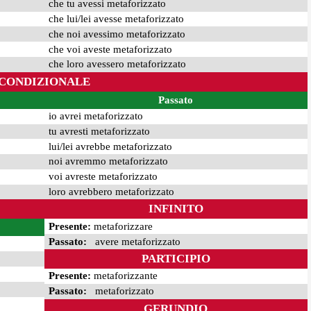
che tu avessi metaforizzato
che lui/lei avesse metaforizzato
che noi avessimo metaforizzato
che voi aveste metaforizzato
che loro avessero metaforizzato
CONDIZIONALE
Passato
io avrei metaforizzato
tu avresti metaforizzato
lui/lei avrebbe metaforizzato
noi avremmo metaforizzato
voi avreste metaforizzato
loro avrebbero metaforizzato
INFINITO
Presente:
metaforizzare
Passato:
avere metaforizzato
PARTICIPIO
Presente:
metaforizzante
Passato:
metaforizzato
GERUNDIO