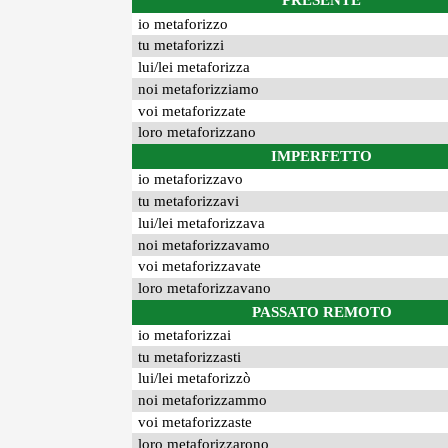
PRESENTE
io metaforizzo
tu metaforizzi
lui/lei metaforizza
noi metaforizziamo
voi metaforizzate
loro metaforizzano
IMPERFETTO
io metaforizzavo
tu metaforizzavi
lui/lei metaforizzava
noi metaforizzavamo
voi metaforizzavate
loro metaforizzavano
PASSATO REMOTO
io metaforizzai
tu metaforizzasti
lui/lei metaforizzò
noi metaforizzammo
voi metaforizzaste
loro metaforizzarono