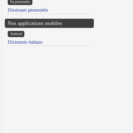
Ën piemontèis
Dissionari piemontèis
Nos applications mobiles
Android
Dizionario italiano