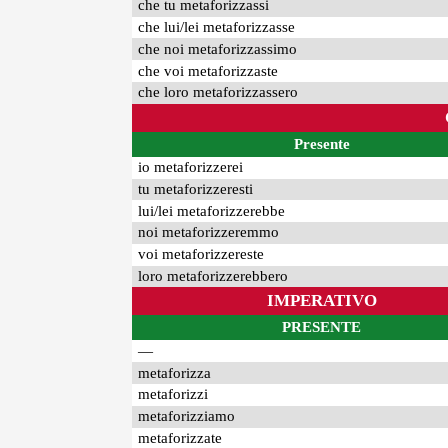
che tu metaforizzassi
che lui/lei metaforizzasse
che noi metaforizzassimo
che voi metaforizzaste
che loro metaforizzassero
Presente
io metaforizzerei
tu metaforizzeresti
lui/lei metaforizzerebbe
noi metaforizzeremmo
voi metaforizzereste
loro metaforizzerebbero
IMPERATIVO
PRESENTE
—
metaforizza
metaforizzi
metaforizziamo
metaforizzate