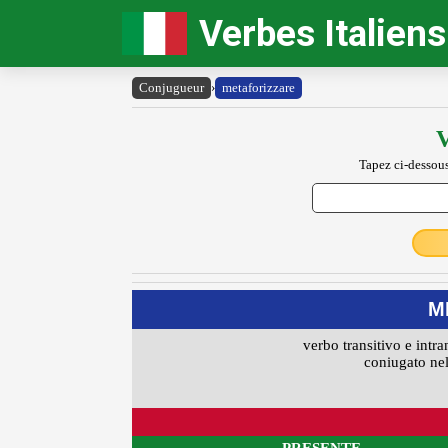
Verbes Italiens
Conjugueur
›
metaforizzare
V
Tapez ci-dessous
M
verbo transitivo e intra
coniugato nel