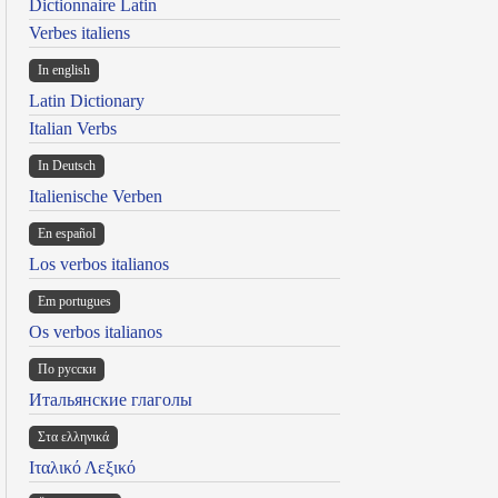
Dictionnaire Latin
Verbes italiens
In english
Latin Dictionary
Italian Verbs
In Deutsch
Italienische Verben
En español
Los verbos italianos
Em portugues
Os verbos italianos
По русски
Итальянские глаголы
Στα ελληνικά
Ιταλικό Λεξικό