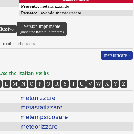
Presente:
metaforizzando
Passato:
avendo metaforizzato
Version imprimable
flessivo
(dans une nouvelle fenêtre)
continue ci-dessous
metallificare ›
se the Italian verbs
L
M
N
O
P
Q
R
S
T
U
V
W
X
Y
Z
metanizzare
metastatizzare
metempsicosare
meteorizzare