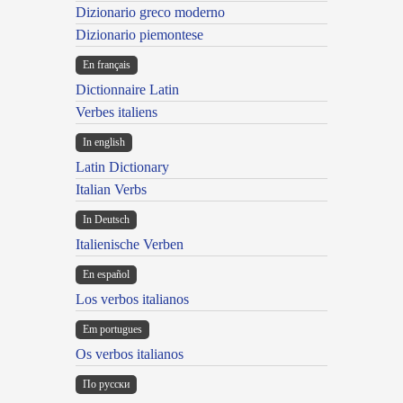
Dizionario greco moderno
Dizionario piemontese
En français
Dictionnaire Latin
Verbes italiens
In english
Latin Dictionary
Italian Verbs
In Deutsch
Italienische Verben
En español
Los verbos italianos
Em portugues
Os verbos italianos
По русски