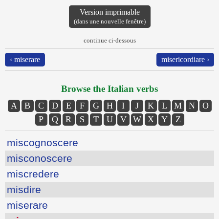
Version imprimable
(dans une nouvelle fenêtre)
continue ci-dessous
‹ miserare
misericordiare ›
Browse the Italian verbs
A
B
C
D
E
F
G
H
I
J
K
L
M
N
O
P
Q
R
S
T
U
V
W
X
Y
Z
miscognoscere
misconoscere
miscredere
misdire
miserare