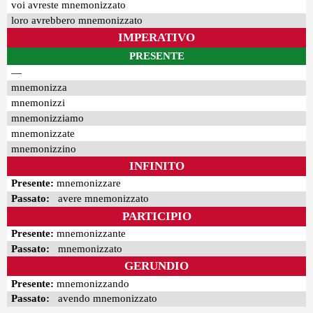
voi avreste mnemonizzato
loro avrebbero mnemonizzato
IMPERATIVO
PRESENTE
—
mnemonizza
mnemonizzi
mnemonizziamo
mnemonizzate
mnemonizzino
INFINITO
Presente:
mnemonizzare
Passato:
avere mnemonizzato
PARTICIPIO
Presente:
mnemonizzante
Passato:
mnemonizzato
GERUNDIO
Presente:
mnemonizzando
Passato:
avendo mnemonizzato