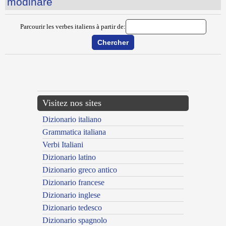
modinare
Parcourir les verbes italiens à partir de:
{{ID:MNEMONIZZARE100}}
---CACHE---
Visitez nos sites
Dizionario italiano
Grammatica italiana
Verbi Italiani
Dizionario latino
Dizionario greco antico
Dizionario francese
Dizionario inglese
Dizionario tedesco
Dizionario spagnolo