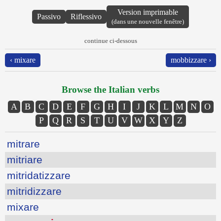
Version imprimable
Passivo
Riflessivo
(dans une nouvelle fenêtre)
continue ci-dessous
‹ mixare
mobbizzare ›
Browse the Italian verbs
A
B
C
D
E
F
G
H
I
J
K
L
M
N
O
P
Q
R
S
T
U
V
W
X
Y
Z
mitrare
mitriare
mitridatizzare
mitridizzare
mixare