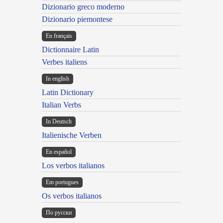
Dizionario greco moderno
Dizionario piemontese
En français
Dictionnaire Latin
Verbes italiens
In english
Latin Dictionary
Italian Verbs
In Deutsch
Italienische Verben
En español
Los verbos italianos
Em portugues
Os verbos italianos
По русски