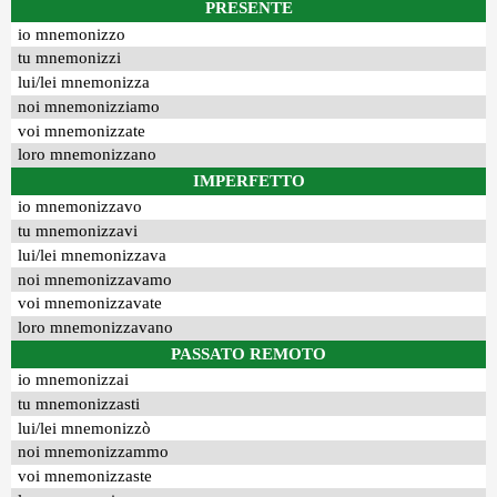
PRESENTE
io mnemonizzo
tu mnemonizzi
lui/lei mnemonizza
noi mnemonizziamo
voi mnemonizzate
loro mnemonizzano
IMPERFETTO
io mnemonizzavo
tu mnemonizzavi
lui/lei mnemonizzava
noi mnemonizzavamo
voi mnemonizzavate
loro mnemonizzavano
PASSATO REMOTO
io mnemonizzai
tu mnemonizzasti
lui/lei mnemonizzò
noi mnemonizzammo
voi mnemonizzaste