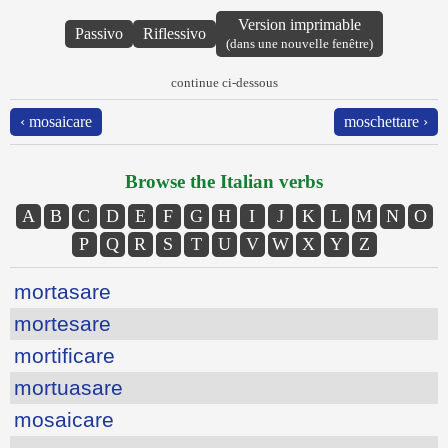
Version imprimable
Passivo
Riflessivo
(dans une nouvelle fenêtre)
continue ci-dessous
‹ mosaicare
moschettare ›
Browse the Italian verbs
A
B
C
D
E
F
G
H
I
J
K
L
M
N
O
P
Q
R
S
T
U
V
W
X
Y
Z
mortasare
mortesare
mortificare
mortuasare
mosaicare