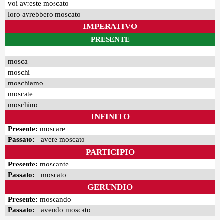
voi avreste moscato
loro avrebbero moscato
IMPERATIVO
PRESENTE
—
mosca
moschi
moschiamo
moscate
moschino
INFINITO
Presente:
moscare
Passato:
avere moscato
PARTICIPIO
Presente:
moscante
Passato:
moscato
GERUNDIO
Presente:
moscando
Passato:
avendo moscato