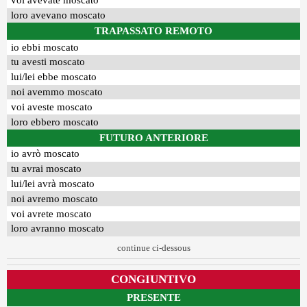
voi avevate moscato
loro avevano moscato
TRAPASSATO REMOTO
io ebbi moscato
tu avesti moscato
lui/lei ebbe moscato
noi avemmo moscato
voi aveste moscato
loro ebbero moscato
FUTURO ANTERIORE
io avrò moscato
tu avrai moscato
lui/lei avrà moscato
noi avremo moscato
voi avrete moscato
loro avranno moscato
continue ci-dessous
CONGIUNTIVO
PRESENTE