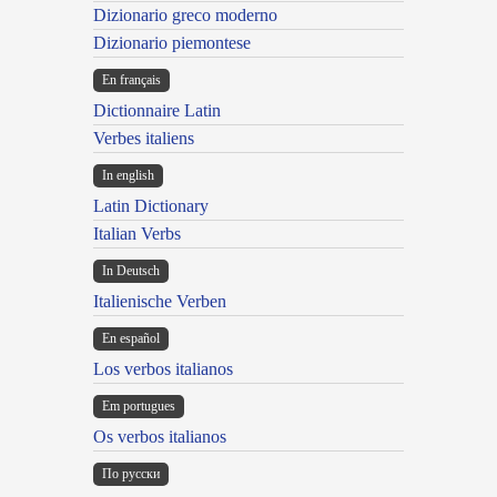
Dizionario greco moderno
Dizionario piemontese
En français
Dictionnaire Latin
Verbes italiens
In english
Latin Dictionary
Italian Verbs
In Deutsch
Italienische Verben
En español
Los verbos italianos
Em portugues
Os verbos italianos
По русски