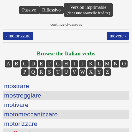
Version imprimable
Passivo
Riflessivo
(dans une nouvelle fenêtre)
continue ci-dessous
‹ motorizzare
movere ›
Browse the Italian verbs
A
B
C
D
E
F
G
H
I
J
K
L
M
N
O
P
Q
R
S
T
U
V
W
X
Y
Z
mostrare
mostreggiare
motivare
motomeccanizzare
motorizzare