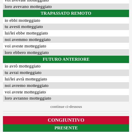
voi avevate motteggiato
loro avevano motteggiato
TRAPASSATO REMOTO
io ebbi motteggiato
tu avesti motteggiato
lui/lei ebbe motteggiato
noi avemmo motteggiato
voi aveste motteggiato
loro ebbero motteggiato
FUTURO ANTERIORE
io avrò motteggiato
tu avrai motteggiato
lui/lei avrà motteggiato
noi avremo motteggiato
voi avrete motteggiato
loro avranno motteggiato
continue ci-dessous
CONGIUNTIVO
PRESENTE