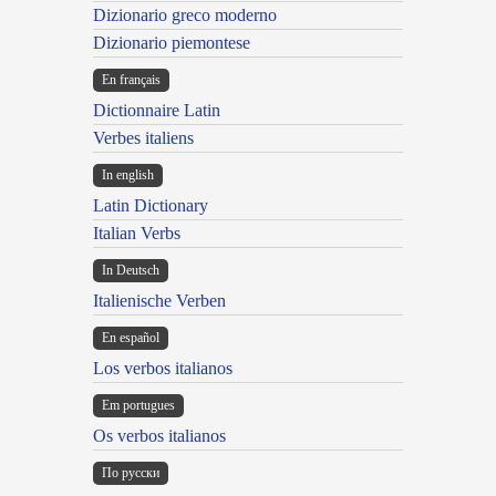
Dizionario greco moderno
Dizionario piemontese
En français
Dictionnaire Latin
Verbes italiens
In english
Latin Dictionary
Italian Verbs
In Deutsch
Italienische Verben
En español
Los verbos italianos
Em portugues
Os verbos italianos
По русски