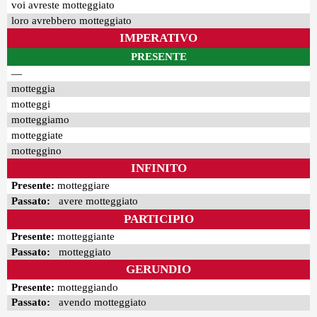
voi avreste motteggiato
loro avrebbero motteggiato
IMPERATIVO
PRESENTE
—
motteggia
motteggi
motteggiamo
motteggiate
motteggino
INFINITO
Presente:
motteggiare
Passato:
avere motteggiato
PARTICIPIO
Presente:
motteggiante
Passato:
motteggiato
GERUNDIO
Presente:
motteggiando
Passato:
avendo motteggiato