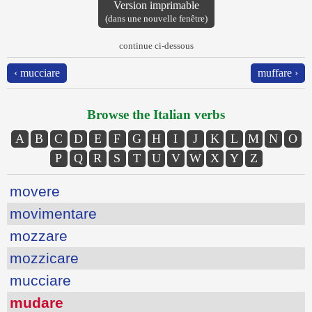
Version imprimable
(dans une nouvelle fenêtre)
continue ci-dessous
‹ mucciare
muffare ›
Browse the Italian verbs
A
B
C
D
E
F
G
H
I
J
K
L
M
N
O
P
Q
R
S
T
U
V
W
X
Y
Z
movere
movimentare
mozzare
mozzicare
mucciare
mudare