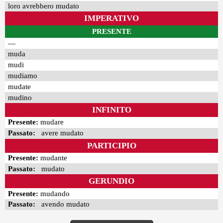
loro avrebbero mudato
IMPERATIVO
PRESENTE
—
muda
mudi
mudiamo
mudate
mudino
INFINITO
Presente:
mudare
Passato:
avere mudato
PARTICIPIO
Presente:
mudante
Passato:
mudato
GERUNDIO
Presente:
mudando
Passato:
avendo mudato