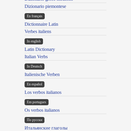
Dizionario piemontese
En français
Dictionnaire Latin
Verbes italiens
In english
Latin Dictionary
Italian Verbs
In Deutsch
Italienische Verben
En español
Los verbos italianos
Em portugues
Os verbos italianos
По русски
Итальянские глаголы