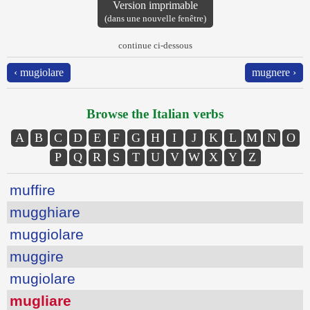
Version imprimable
(dans une nouvelle fenêtre)
continue ci-dessous
‹ mugiolare
mugnere ›
Browse the Italian verbs
A
B
C
D
E
F
G
H
I
J
K
L
M
N
O
P
Q
R
S
T
U
V
W
X
Y
Z
muffire
mugghiare
muggiolare
muggire
mugiolare
mugliare