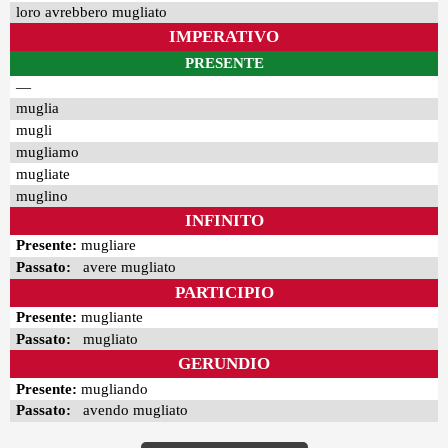
loro avrebbero mugliato
IMPERATIVO
PRESENTE
—
muglia
mugli
mugliamo
mugliate
muglino
INFINITO
Presente:
mugliare
Passato:
avere mugliato
PARTICIPIO
Presente:
mugliante
Passato:
mugliato
GERUNDIO
Presente:
mugliando
Passato:
avendo mugliato