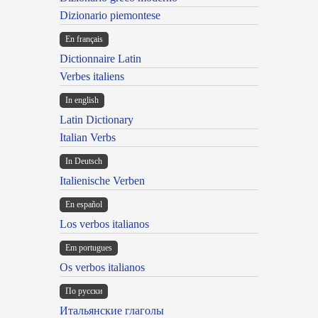
Dizionario piemontese
En français
Dictionnaire Latin
Verbes italiens
In english
Latin Dictionary
Italian Verbs
In Deutsch
Italienische Verben
En español
Los verbos italianos
Em portugues
Os verbos italianos
По русски
Итальянские глаголы