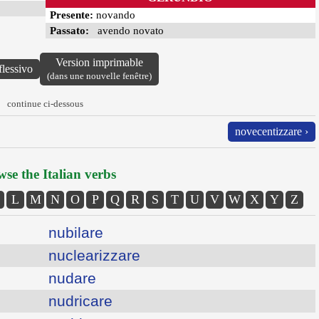
Presente:
novando
Passato:
avendo novato
Version imprimable
flessivo
(dans une nouvelle fenêtre)
continue ci-dessous
novecentizzare ›
se the Italian verbs
L
M
N
O
P
Q
R
S
T
U
V
W
X
Y
Z
nubilare
nuclearizzare
nudare
nudricare