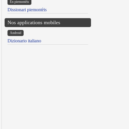
Ën piemontèis
Dissionari piemontèis
Nos applications mobiles
Android
Dizionario italiano