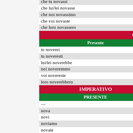
che tu novassi
che lui/lei novasse
che noi novassimo
che voi novaste
che loro novassero
Presente
io noverei
tu noveresti
lui/lei noverebbe
noi noveremmo
voi novereste
loro noverebbero
IMPERATIVO
PRESENTE
—
nova
novi
noviamo
novate