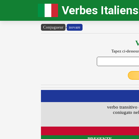
Verbes Italiens
Conjugueur
›
novare
V
Tapez ci-dessous
verbo transitivo 
coniugato nel