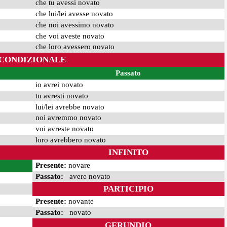
che tu avessi novato
che lui/lei avesse novato
che noi avessimo novato
che voi aveste novato
che loro avessero novato
CONDIZIONALE
Passato
io avrei novato
tu avresti novato
lui/lei avrebbe novato
noi avremmo novato
voi avreste novato
loro avrebbero novato
INFINITO
Presente:
novare
Passato:
avere novato
PARTICIPIO
Presente:
novante
Passato:
novato
GERUNDIO