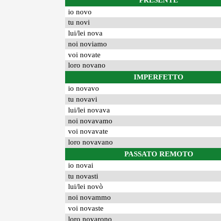
PRESENTE
io novo
tu novi
lui/lei nova
noi noviamo
voi novate
loro novano
IMPERFETTO
io novavo
tu novavi
lui/lei novava
noi novavamo
voi novavate
loro novavano
PASSATO REMOTO
io novai
tu novasti
lui/lei novò
noi novammo
voi novaste
loro novarono