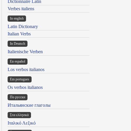
Dictionnaire Latin
Verbes italiens
In english
Latin Dictionary
Italian Verbs
In Deutsch
Italienische Verben
En español
Los verbos italianos
Em portugues
Os verbos italianos
По русски
Итальянские глаголы
Στα ελληνικά
Ιταλικό Λεξικό