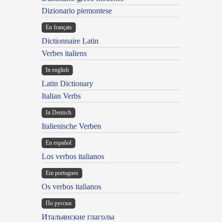
Dizionario piemontese
En français
Dictionnaire Latin
Verbes italiens
In english
Latin Dictionary
Italian Verbs
In Deutsch
Italienische Verben
En español
Los verbos italianos
Em portugues
Os verbos italianos
По русски
Итальянские глаголы