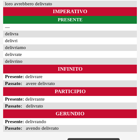
loro avrebbero delivrato
IMPERATIVO
PRESENTE
—
delivra
delivri
delivriamo
delivrate
delivrino
INFINITO
Presente:
delivrare
Passato:
avere delivrato
PARTICIPIO
Presente:
delivrante
Passato:
delivrato
GERUNDIO
Presente:
delivrando
Passato:
avendo delivrato