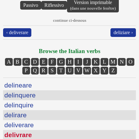
Version imprimable
Passivo
Riflessivo
(dans une nouvelle fenêtre)
continue ci-dessous
‹ deliverare
deliziare ›
Browse the Italian verbs
A
B
C
D
E
F
G
H
I
J
K
L
M
N
O
P
Q
R
S
T
U
V
W
X
Y
Z
delineare
delinquere
delinquire
delirare
deliverare
delivrare