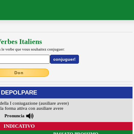
erbes Italiens
 le verbe que vous souhaitez conjuguer:
Don
DEPOLPARE
della I coniugazione (ausiliare avere)
la forma attiva con ausiliare avere
Pronuncia
INDICATIVO