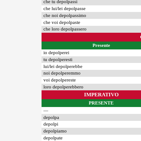
che tu depolpassi
che lui/lei depolpasse
che noi depolpassimo
che voi depolpaste
che loro depolpassero
Presente
io depolperei
tu depolperesti
lui/lei depolperebbe
noi depolperemmo
voi depolpereste
loro depolperebbero
IMPERATIVO
PRESENTE
—
depolpa
depolpi
depolpiamo
depolpate