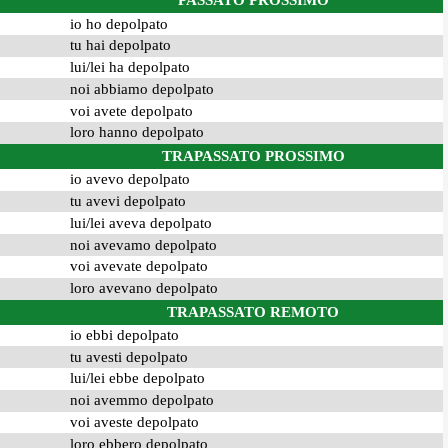
PASSATO PROSSIMO
io ho depolpato
tu hai depolpato
lui/lei ha depolpato
noi abbiamo depolpato
voi avete depolpato
loro hanno depolpato
TRAPASSATO PROSSIMO
io avevo depolpato
tu avevi depolpato
lui/lei aveva depolpato
noi avevamo depolpato
voi avevate depolpato
loro avevano depolpato
TRAPASSATO REMOTO
io ebbi depolpato
tu avesti depolpato
lui/lei ebbe depolpato
noi avemmo depolpato
voi aveste depolpato
loro ebbero depolpato