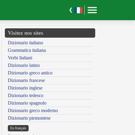
Visitez nos sites
Dizionario italiano
Grammatica italiana
Verbi Italiani
Dizionario latino
Dizionario greco antico
Dizionario francese
Dizionario inglese
Dizionario tedesco
Dizionario spagnolo
Dizionario greco moderno
Dizionario piemontese
En français