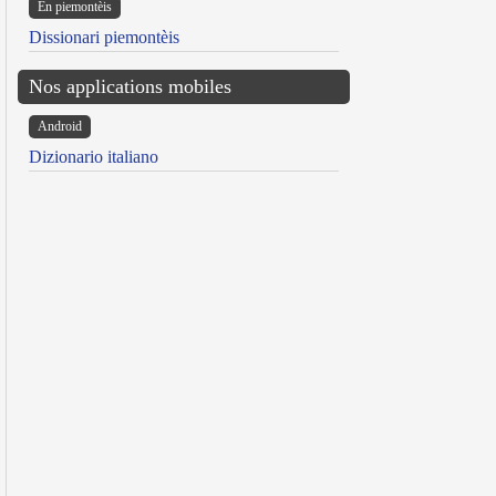
Ën piemontèis
Dissionari piemontèis
Nos applications mobiles
Android
Dizionario italiano