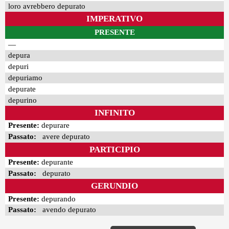
loro avrebbero depurato
IMPERATIVO
PRESENTE
—
depura
depuri
depuriamo
depurate
depurino
INFINITO
Presente:
depurare
Passato:
avere depurato
PARTICIPIO
Presente:
depurante
Passato:
depurato
GERUNDIO
Presente:
depurando
Passato:
avendo depurato