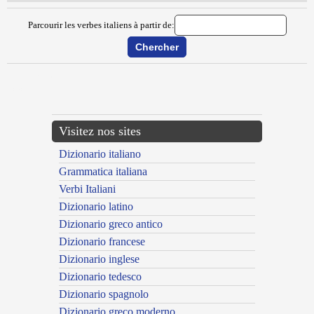
Parcourir les verbes italiens à partir de:
{{ID:DEPURARE100}}
---CACHE---
Visitez nos sites
Dizionario italiano
Grammatica italiana
Verbi Italiani
Dizionario latino
Dizionario greco antico
Dizionario francese
Dizionario inglese
Dizionario tedesco
Dizionario spagnolo
Dizionario greco moderno