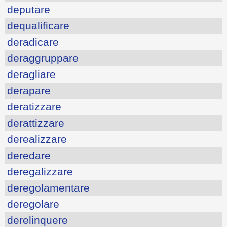
deputare
dequalificare
deradicare
deraggruppare
deragliare
derapare
deratizzare
derattizzare
derealizzare
deredare
deregalizzare
deregolamentare
deregolare
derelinquere