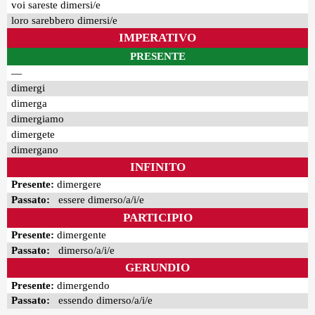
voi sareste dimersi/e
loro sarebbero dimersi/e
IMPERATIVO
PRESENTE
—
dimergi
dimerga
dimergiamo
dimergete
dimergano
INFINITO
Presente:
dimergere
Passato:
essere dimerso/a/i/e
PARTICIPIO
Presente:
dimergente
Passato:
dimerso/a/i/e
GERUNDIO
Presente:
dimergendo
Passato:
essendo dimerso/a/i/e