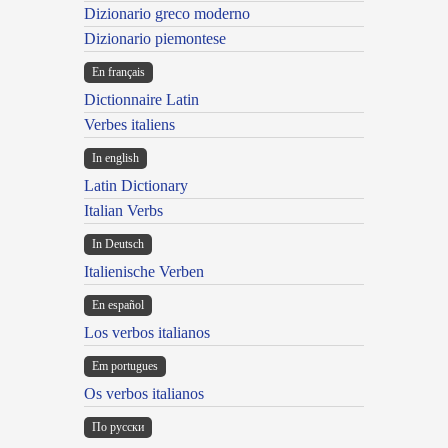
Dizionario greco moderno
Dizionario piemontese
En français
Dictionnaire Latin
Verbes italiens
In english
Latin Dictionary
Italian Verbs
In Deutsch
Italienische Verben
En español
Los verbos italianos
Em portugues
Os verbos italianos
По русски