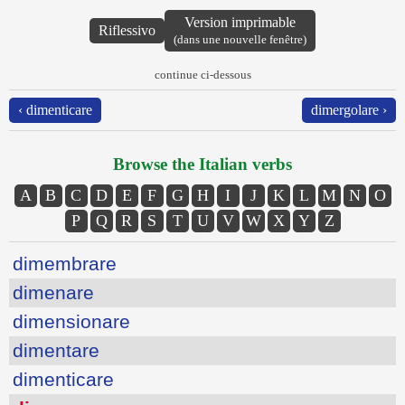
Version imprimable
Riflessivo
(dans une nouvelle fenêtre)
continue ci-dessous
‹ dimenticare
dimergolare ›
Browse the Italian verbs
A
B
C
D
E
F
G
H
I
J
K
L
M
N
O
P
Q
R
S
T
U
V
W
X
Y
Z
dimembrare
dimenare
dimensionare
dimentare
dimenticare