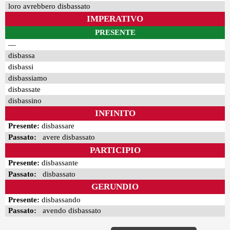
loro avrebbero disbassato
IMPERATIVO
PRESENTE
—
disbassa
disbassi
disbassiamo
disbassate
disbassino
INFINITO
Presente:
disbassare
Passato:
avere disbassato
PARTICIPIO
Presente:
disbassante
Passato:
disbassato
GERUNDIO
Presente:
disbassando
Passato:
avendo disbassato