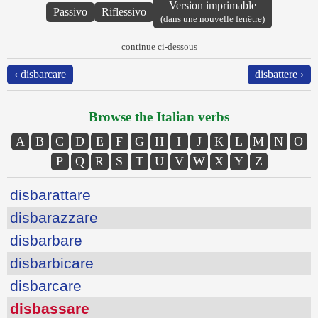
Version imprimable
Passivo
Riflessivo
(dans une nouvelle fenêtre)
continue ci-dessous
‹ disbarcare
disbattere ›
Browse the Italian verbs
A
B
C
D
E
F
G
H
I
J
K
L
M
N
O
P
Q
R
S
T
U
V
W
X
Y
Z
disbarattare
disbarazzare
disbarbare
disbarbicare
disbarcare
disbassare