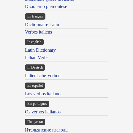
Dizionario piemontese
En français
Dictionnaire Latin
Verbes italiens
In english
Latin Dictionary
Italian Verbs
In Deutsch
Italienische Verben
En español
Los verbos italianos
Em portugues
Os verbos italianos
По русски
Итальянские глаголы