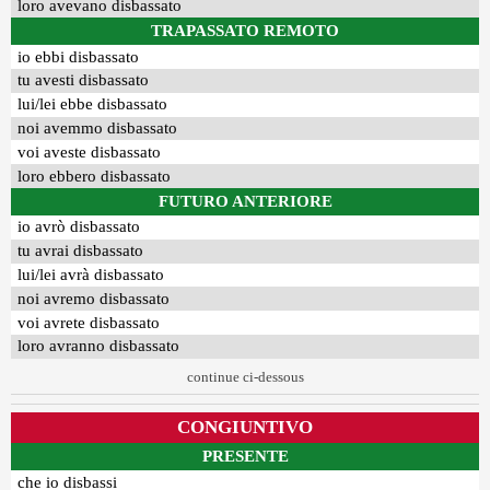
loro avevano disbassato
TRAPASSATO REMOTO
io ebbi disbassato
tu avesti disbassato
lui/lei ebbe disbassato
noi avemmo disbassato
voi aveste disbassato
loro ebbero disbassato
FUTURO ANTERIORE
io avrò disbassato
tu avrai disbassato
lui/lei avrà disbassato
noi avremo disbassato
voi avrete disbassato
loro avranno disbassato
continue ci-dessous
CONGIUNTIVO
PRESENTE
che io disbassi