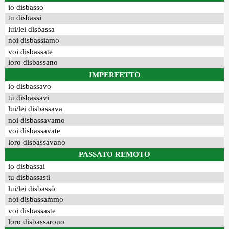
io disbasso
tu disbassi
lui/lei disbassa
noi disbassiamo
voi disbassate
loro disbassano
IMPERFETTO
io disbassavo
tu disbassavi
lui/lei disbassava
noi disbassavamo
voi disbassavate
loro disbassavano
PASSATO REMOTO
io disbassai
tu disbassasti
lui/lei disbassò
noi disbassammo
voi disbassaste
loro disbassarono