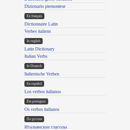
Dizionario piemontese
En français
Dictionnaire Latin
Verbes italiens
In english
Latin Dictionary
Italian Verbs
In Deutsch
Italienische Verben
En español
Los verbos italianos
Em portugues
Os verbos italianos
По русски
Итальянские глаголы