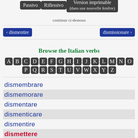
Version imprimable
Passivo
Riflessivo
(dans une nouvelle fenêtre)
continue ci-dessous
‹ dismentire
dismissionare ›
Browse the Italian verbs
A
B
C
D
E
F
G
H
I
J
K
L
M
N
O
P
Q
R
S
T
U
V
W
X
Y
Z
dismembrare
dismemorare
dismentare
dismenticare
dismentire
dismettere