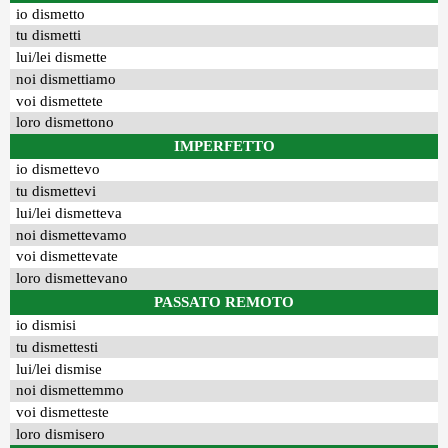
io dismetto
tu dismetti
lui/lei dismette
noi dismettiamo
voi dismettete
loro dismettono
IMPERFETTO
io dismettevo
tu dismettevi
lui/lei dismetteva
noi dismettevamo
voi dismettevate
loro dismettevano
PASSATO REMOTO
io dismisi
tu dismettesti
lui/lei dismise
noi dismettemmo
voi dismetteste
loro dismisero