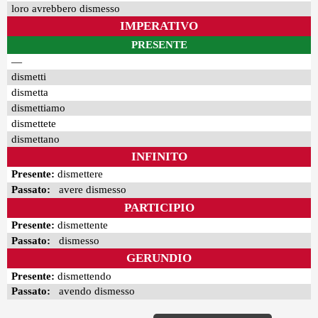
loro avrebbero dismesso
IMPERATIVO
PRESENTE
—
dismetti
dismetta
dismettiamo
dismettete
dismettano
INFINITO
Presente:
dismettere
Passato:
avere dismesso
PARTICIPIO
Presente:
dismettente
Passato:
dismesso
GERUNDIO
Presente:
dismettendo
Passato:
avendo dismesso