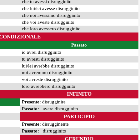
che tu avessi disrugginito
che lui/lei avesse disrugginito
che noi avessimo disrugginito
che voi aveste disrugginito
che loro avessero disrugginito
CONDIZIONALE
Passato
io avrei disrugginito
tu avresti disrugginito
lui/lei avrebbe disrugginito
noi avremmo disrugginito
voi avreste disrugginito
loro avrebbero disrugginito
INFINITO
Presente:
disrugginire
Passato:
avere disrugginito
PARTICIPIO
Presente:
disrugginente
Passato:
disrugginito
GERUNDIO