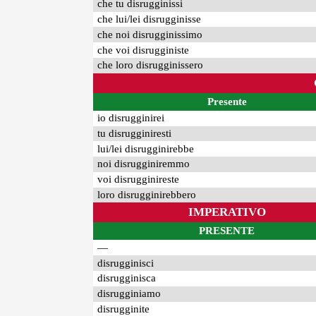
che tu disrugginissi
che lui/lei disrugginisse
che noi disrugginissimo
che voi disrugginiste
che loro disrugginissero
Presente
io disrugginirei
tu disrugginiresti
lui/lei disrugginirebbe
noi disrugginiremmo
voi disrugginireste
loro disrugginirebbero
IMPERATIVO
PRESENTE
—
disrugginisci
disrugginisca
disrugginiamo
disrugginite