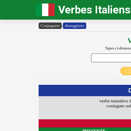
Verbes Italiens
Conjugueur
›
disrugginire
V
Tapez ci-dessous
verbo transitivo 
coniugato nel