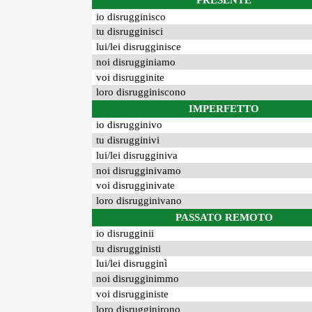
PRESENTE
io disrugginisco
tu disrugginisci
lui/lei disrugginisce
noi disrugginiamo
voi disrugginite
loro disrugginiscono
IMPERFETTO
io disrugginivo
tu disrugginivi
lui/lei disrugginiva
noi disrugginivamo
voi disrugginivate
loro disrugginivano
PASSATO REMOTO
io disrugginii
tu disrugginisti
lui/lei disrugginì
noi disrugginimmo
voi disrugginiste
loro disrugginirono