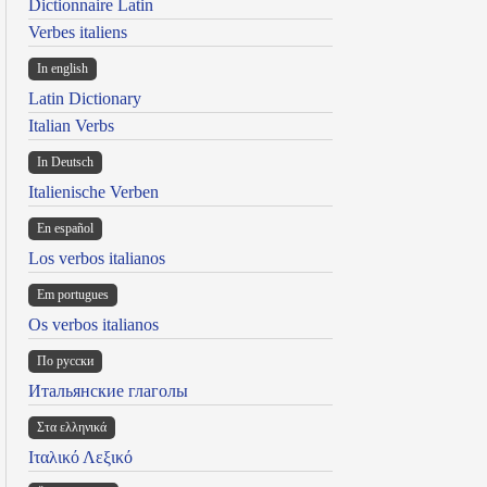
Dictionnaire Latin
Verbes italiens
In english
Latin Dictionary
Italian Verbs
In Deutsch
Italienische Verben
En español
Los verbos italianos
Em portugues
Os verbos italianos
По русски
Итальянские глаголы
Στα ελληνικά
Ιταλικό Λεξικό