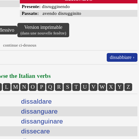
Presente:
disrugginendo
Passato:
avendo disrugginito
Version imprimable
flessivo
(dans une nouvelle fenêtre)
continue ci-dessous
dissabbiare ›
se the Italian verbs
L
M
N
O
P
Q
R
S
T
U
V
W
X
Y
Z
dissaldare
dissanguare
dissanguinare
dissecare