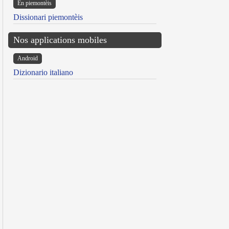
Ën piemontèis
Dissionari piemontèis
Nos applications mobiles
Android
Dizionario italiano